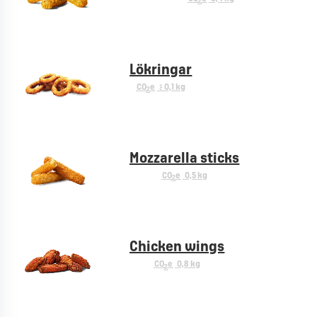
2
Lökringar
CO
e
< 0,1 kg
2
Mozzarella sticks
CO
e
0,5 kg
2
Chicken wings
CO
e
0,8 kg
2