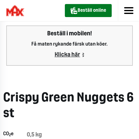
Beställ online
Beställ i mobilen!
Få maten rykande färsk utan köer.
Klicka här
Crispy Green Nuggets 6
st
CO
e
0,5 kg
2