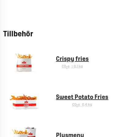
Tillbehör
Crispy fries
CO
e
< 0,1 kg
2
Sweet Potato Fries
CO
e
0,4 kg
2
Plusmeny