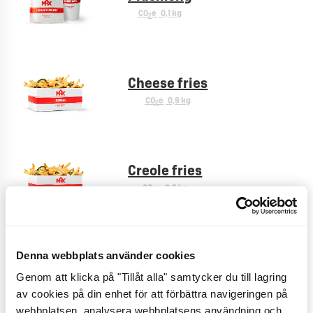
CO
e
0,1 kg
2
Cheese fries
CO
e
0,9 kg
2
Creole fries
CO
e
0,6 kg
2
Denna webbplats använder cookies
Bönsallad
Genom att klicka på "Tillåt alla" samtycker du till lagring
CO
e
0,2 kg
2
av cookies på din enhet för att förbättra navigeringen på
webbplatsen, analysera webbplatsens användning och