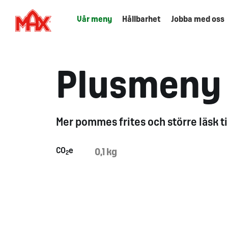
Vår meny
Hållbarhet
Jobba med oss
Plusmeny
Mer pommes frites och större läsk til
CO
e
0,1 kg
2