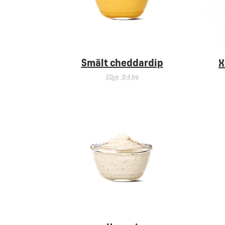
Smält cheddardip
X
CO
e
0,4 kg
2