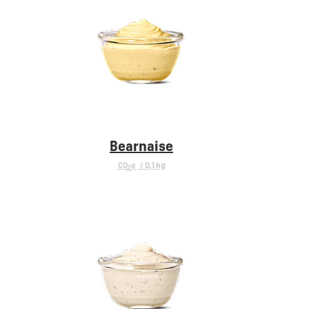
Bearnaise
CO
e
< 0,1 kg
2