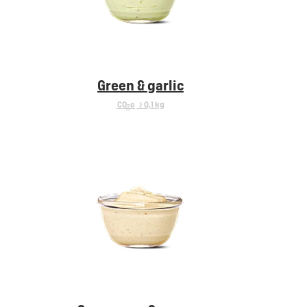
Green & garlic
CO
e
< 0,1 kg
2