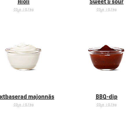
Aioli
Sweet & sour
CO
e
< 0,1 kg
CO
e
< 0,1 kg
2
2
xtbaserad majonnäs
BBQ-dip
CO
e
< 0,1 kg
CO
e
< 0,1 kg
2
2