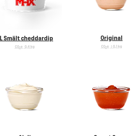
Original
L Smält cheddardip
CO
e
< 0,1 kg
CO
e
0,4 kg
2
2