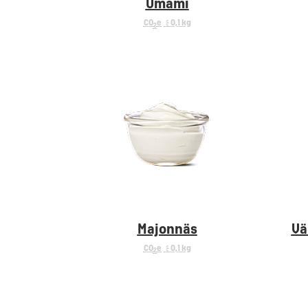
Umami
CO
e
< 0,1 kg
2
Majonnäs
Vä
CO
e
< 0,1 kg
2