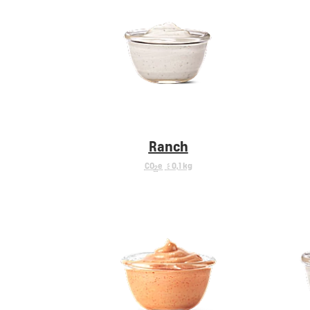
Ranch
CO
e
< 0,1 kg
2