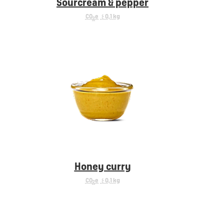
Sourcream & pepper
CO
e
< 0,1 kg
2
Honey curry
CO
e
< 0,1 kg
2