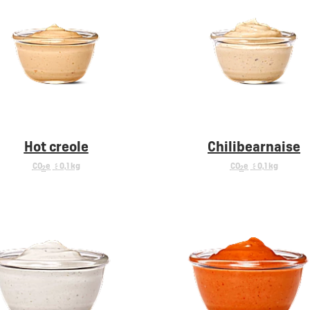
Hot creole
Chilibearnaise
CO
e
< 0,1 kg
CO
e
< 0,1 kg
2
2