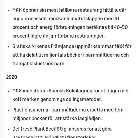
MAX öppnar sin mest hållbara restaurang hittills, där
byggprocessen minskar klimatutsläppen med 31
procent och energiförbrukningen beräknas bli 40–50
procent lägre än jämförbara restauranger.
Grafiska Yrkenas Främjande uppmärksammar MAX för
att ha delat ut miljontals böcker i barnmåltiderna och
främjat läslust hos barn.
2020
MAX investerar i Svensk Kolinlagring för att lagra mer
kol i marken genom nya odlingsmetoder.
Plastleksakerna i barnmåltiderna ersätts med fem
miljoner böcker för att stärka läsglädjen.
Delifresh Plant Beef 90 g lanseras för att göra
växtbaserat tillgängligt i fler storlekar.