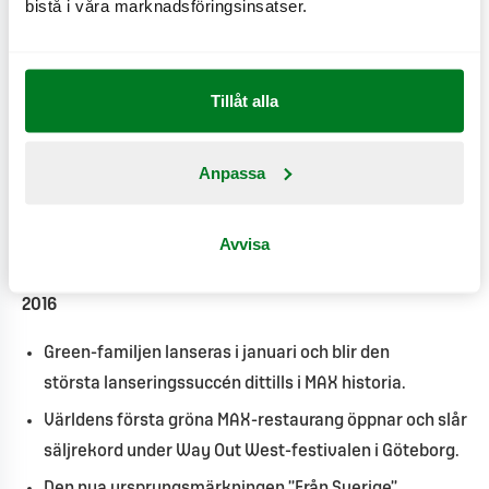
bistå i våra marknadsföringsinsatser.
menyn 2024.
2017
Tillåt alla
Samarbetet med Samhall leder till 17 nya
anställningar.
Anpassa
Christoffer Bergfors vinner priset Hållbart Ledarskap.
Kampanjen ”Rethink Burgers” utmanar branschen att
Avvisa
också göra burgare med lägre klimatpåverkan.
2016
Green-familjen lanseras i januari och blir den
största lanseringssuccén dittills i MAX historia.
Världens första gröna MAX-restaurang öppnar och slår
säljrekord under Way Out West-festivalen i Göteborg.
Den nya ursprungsmärkningen ”Från Sverige”