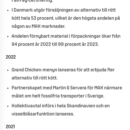
FairPay‑certifiering.
I
Danmark
utgör
försäljningen
av
alternativ
till
rött
kött
hela
53
procent,
vilket
är
den
högsta
andelen
på
någon
av
MAX
marknader.
Andelen förnybart material i förpackningar ökar från
94 procent år 2022 till 99 procent år 2023.
2022
Grand Chicken‑menyn lanseras för att erbjuda fler
alternativ till rött kött.
Partnerskapet med Martin & Servera för MAX närmare
målet om helt fossilfria transporter i Sverige.
Kollektivavtal införs i hela Skandinavien och en
visselblåsarfunktion lanseras.
2021