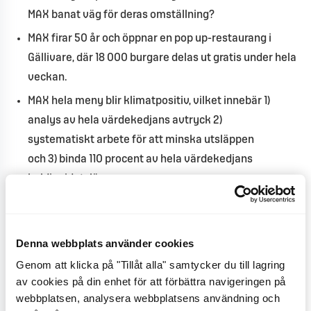
MAX banat väg för deras omställning?
MAX firar 50 år och öppnar en pop up-restaurang i
Gällivare, där 18 000 burgare delas ut gratis under hela
veckan.
MAX hela meny blir klimatpositiv, vilket innebär 1)
analys av hela värdekedjans avtryck 2)
systematiskt arbete för att minska utsläppen
och 3) binda 110 procent av hela värdekedjans
koldioxidutsläpp.
Green-familjen växer med tre nya växtbaserade och
lakto-ovovegetariska produkter.
Denna webbplats använder cookies
Den första utbildningen av MAX-svenska för
Genom att klicka på "Tillåt alla" samtycker du till lagring
nyanlända genomförs.
av cookies på din enhet för att förbättra navigeringen på
De växtbaserade shakerna Dreamshake och
webbplatsen, analysera webbplatsens användning och
Lyxshake Vegan lanseras. De togs dock bort från