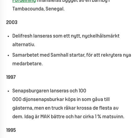
Fördelning
finansieras bygget av en barnby i
Tambacounda, Senegal.
2003
Delifresh lanseras som ett nytt, nyckelhålsmärkt
alternativ.
Samarbetet med Samhall startar, för att rekrytera nya
medarbetare.
1997
Senapsburgaren lanseras och 100
000 dijonsenapsburkar köps in som gåva till
gästerna, men en truck råkar krossa de flesta av
dem. Idag är MAX bättre och har cirka 1 % matsvinn.
1995