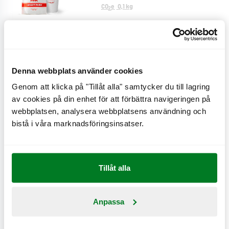
CO
e
0,1 kg
2
Cheese fries
Denna webbplats använder cookies
CO
e
0,9 kg
2
Genom att klicka på "Tillåt alla" samtycker du till lagring
av cookies på din enhet för att förbättra navigeringen på
webbplatsen, analysera webbplatsens användning och
Creole fries
bistå i våra marknadsföringsinsatser.
CO
e
0,6 kg
2
Tillåt alla
Bönsallad
CO
e
0,2 kg
Anpassa
2