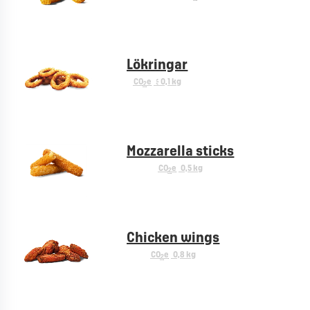
Lökringar
CO
e
< 0,1 kg
2
Mozzarella sticks
CO
e
0,5 kg
2
Chicken wings
CO
e
0,8 kg
2