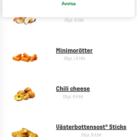
Avvisa
Äppelklyftor
CO
e
0,1 kg
2
Minimorötter
CO
e
< 0,1 kg
2
Chili cheese
CO
e
0,4 kg
2
Västerbottensost® Sticks
CO
e
0,4 kg
2