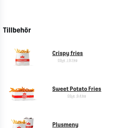
Tillbehör
Crispy fries
CO
e
< 0,1 kg
2
Sweet Potato Fries
CO
e
0,4 kg
2
Plusmeny