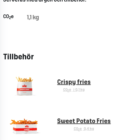
Serveras med dryck och tillbehör.
CO
e
1,1 kg
2
Tillbehör
Crispy fries
CO
e
< 0,1 kg
2
Sweet Potato Fries
CO
e
0,4 kg
2