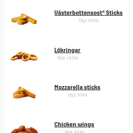
Västerbottensost® Sticks
CO
e
0,4 kg
2
Lökringar
CO
e
< 0,1 kg
2
Mozzarella sticks
CO
e
0,5 kg
2
Chicken wings
CO
e
0,8 kg
2