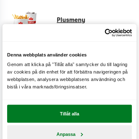
Plusmeny
CO
e
0,1 kg
2
Denna webbplats använder cookies
Cheese fries
Genom att klicka på "Tillåt alla" samtycker du till lagring
CO
e
0,9 kg
2
av cookies på din enhet för att förbättra navigeringen på
webbplatsen, analysera webbplatsens användning och
bistå i våra marknadsföringsinsatser.
Creole fries
CO
e
0,6 kg
2
Tillåt alla
Anpassa
Bönsallad