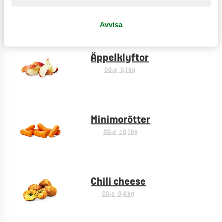
CO
e
0,2 kg
2
Avvisa
Äppelklyftor
CO
e
0,1 kg
2
Minimorötter
CO
e
< 0,1 kg
2
Chili cheese
CO
e
0,4 kg
2