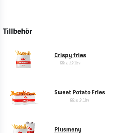
Tillbehör
Crispy fries
CO
e
< 0,1 kg
2
Sweet Potato Fries
CO
e
0,4 kg
2
Plusmeny