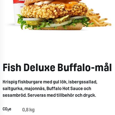
Fish Deluxe Buffalo-mål
Krispig fiskburgare med gul lök, isbergssallad,
saltgurka, majonnäs, Buffalo Hot Sauce och
sesambröd. Serveras med tillbehör och dryck.
CO
e
0,8 kg
2