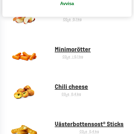
Avvisa
Äppelklyftor
CO
e
0,1 kg
2
Minimorötter
CO
e
< 0,1 kg
2
Chili cheese
CO
e
0,4 kg
2
Västerbottensost® Sticks
CO
e
0,4 kg
2