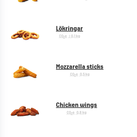
Lökringar
CO
e
< 0,1 kg
2
Mozzarella sticks
CO
e
0,5 kg
2
Chicken wings
CO
e
0,8 kg
2