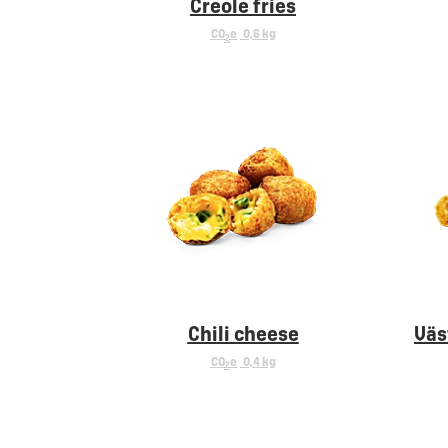
Creole fries
CO
e
0,6 kg
2
Chili cheese
Väs
CO
e
0,4 kg
2