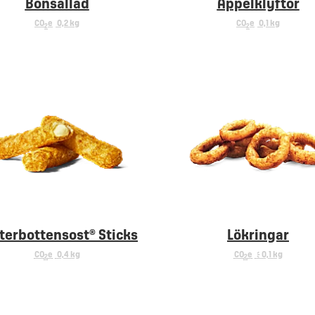
Bönsallad
Äppelklyftor
CO
e
0,2 kg
CO
e
0,1 kg
2
2
terbottensost® Sticks
Lökringar
CO
e
0,4 kg
CO
e
< 0,1 kg
2
2