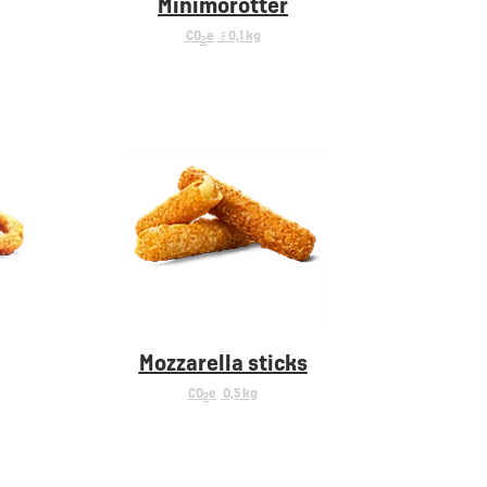
Minimorötter
CO
e
< 0,1 kg
2
Mozzarella sticks
CO
e
0,5 kg
2