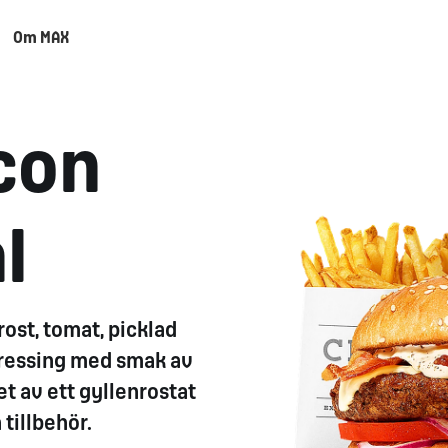
Om MAX
con
l
ost, tomat, picklad
dressing med smak av
tet av ett gyllenrostat
tillbehör.