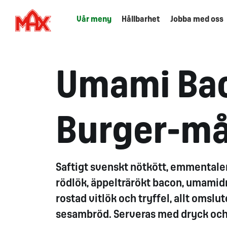
Vår meny
Hållbarhet
Jobba med oss
Umami Ba
Burger-må
Saftigt svenskt nötkött, emmentaler
rödlök, äppelträrökt bacon, umami
rostad vitlök och tryffel, allt omslu
sesambröd. Serveras med dryck och 