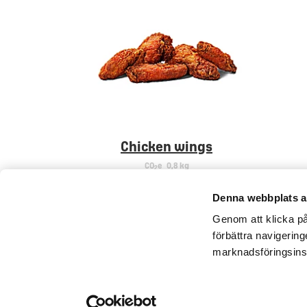
Chicken wings
CO
e
0,8 kg
2
Denna webbplats a
Genom att klicka på 
förbättra navigerin
marknadsföringsins
Kontakta oss
Pressrum
Tillgän