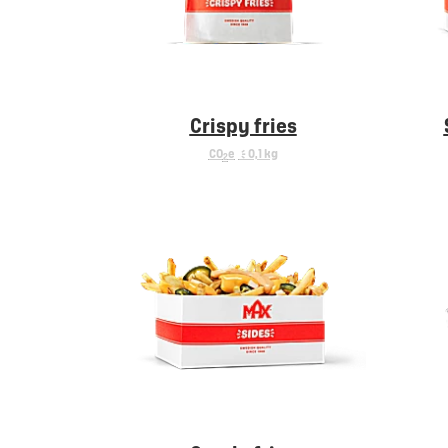
Crispy fries
CO
e
< 0,1 kg
2