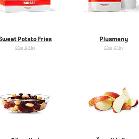
Sweet Potato Fries
Plusmeny
CO
e
0,4 kg
CO
e
0,1 kg
2
2