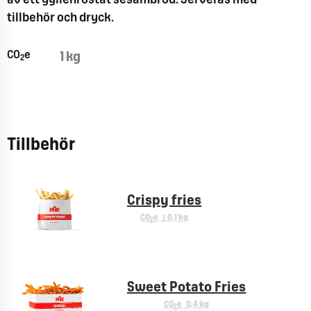
av ett gyllenrostat sesambröd. Serveras med
tillbehör och dryck.
CO
e
1 kg
2
Tillbehör
Crispy fries
CO
e
< 0,1 kg
2
Sweet Potato Fries
CO
e
0,4 kg
2