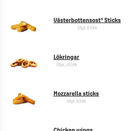
Västerbottensost® Sticks
CO
e
0,4 kg
2
Lökringar
CO
e
< 0,1 kg
2
Mozzarella sticks
CO
e
0,5 kg
2
Chicken wings