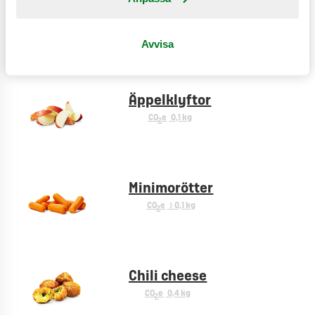
Bönsallad
CO
e
0,2 kg
2
Avvisa
Äppelklyftor
CO
e
0,1 kg
2
Minimorötter
CO
e
< 0,1 kg
2
Chili cheese
CO
e
0,4 kg
2