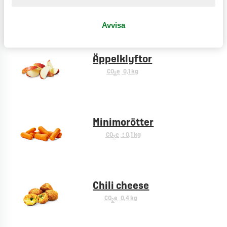
CO
e
0,2 kg
2
Avvisa
Äppelklyftor
CO
e
0,1 kg
2
Minimorötter
CO
e
< 0,1 kg
2
Chili cheese
CO
e
0,4 kg
2