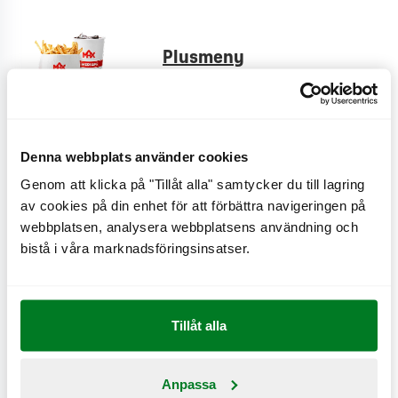
Plusmeny
CO
e
0,1 kg
2
Denna webbplats använder cookies
Cheese fries
Genom att klicka på "Tillåt alla" samtycker du till lagring
CO
e
0,9 kg
2
av cookies på din enhet för att förbättra navigeringen på
webbplatsen, analysera webbplatsens användning och
bistå i våra marknadsföringsinsatser.
Creole fries
CO
e
0,6 kg
2
Tillåt alla
Anpassa
Bönsallad