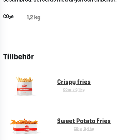
sesambröd. Serveras med dryck och tillbehör.
CO
e
1,2 kg
2
Tillbehör
Crispy fries
CO
e
< 0,1 kg
2
Sweet Potato Fries
CO
e
0,4 kg
2