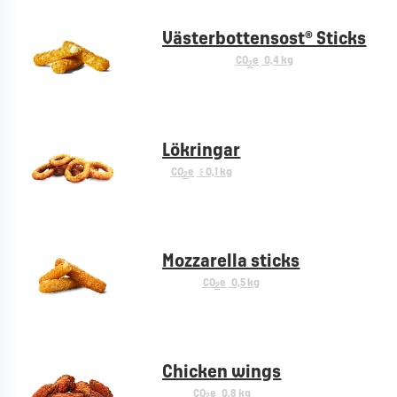
Västerbottensost® Sticks
CO
e
0,4 kg
2
Lökringar
CO
e
< 0,1 kg
2
Mozzarella sticks
CO
e
0,5 kg
2
Chicken wings
CO
e
0,8 kg
2