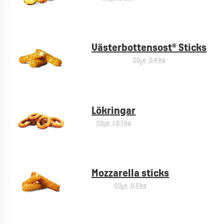
Västerbottensost® Sticks
CO
e
0,4 kg
2
Lökringar
CO
e
< 0,1 kg
2
Mozzarella sticks
CO
e
0,5 kg
2