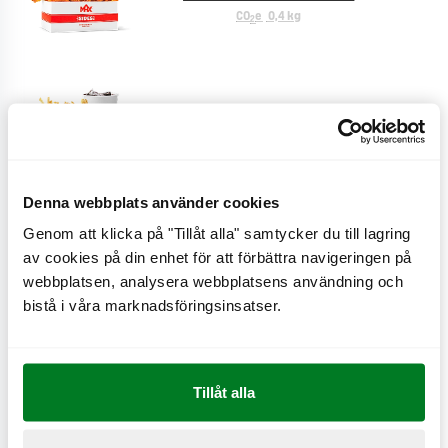
CO
e
0,4 kg
2
Plusmeny
CO
e
0,1 kg
2
Denna webbplats använder cookies
Genom att klicka på "Tillåt alla" samtycker du till lagring
Cheese fries
av cookies på din enhet för att förbättra navigeringen på
CO
e
0,9 kg
2
webbplatsen, analysera webbplatsens användning och
bistå i våra marknadsföringsinsatser.
Creole fries
Tillåt alla
CO
e
0,6 kg
2