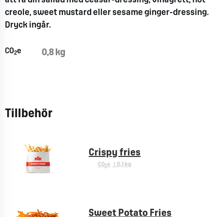
att få din sallad med
ceasar
-dressing, vinägrett, hot
creole
, sweet
mustard
eller
sesame
ginger
-dressing.
Dryck ingår.
CO
e
0,8 kg
2
Tillbehör
Crispy fries
CO
e
< 0,1 kg
2
Sweet Potato Fries