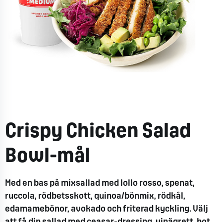
Crispy Chicken Salad
Bowl-mål
Med en bas på mixsallad med
lollo
rosso
, spenat,
ruccola
, rödbetsskott,
quinoa
/
bönmix
,
rödkål
,
edamamebönor
, avokado och friterad kyckling. Välj