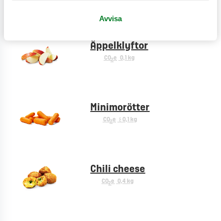
Avvisa
Äppelklyftor
CO
e
0,1 kg
2
Minimorötter
CO
e
< 0,1 kg
2
Chili cheese
CO
e
0,4 kg
2