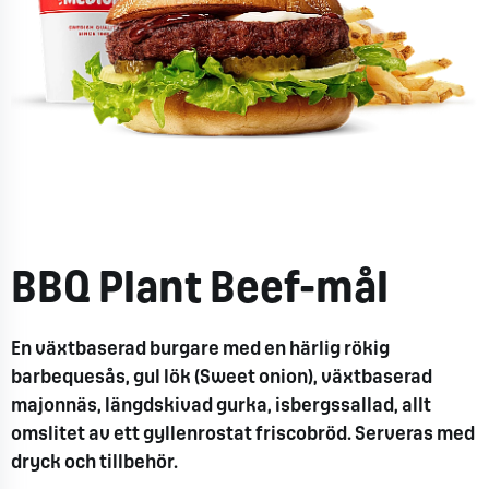
BBQ Plant Beef-mål
En växtbaserad burgare med en härlig rökig
barbequesås, gul lök (Sweet onion), växtbaserad
majonnäs, längdskivad gurka, isbergssallad, allt
omslitet av ett gyllenrostat friscobröd. Serveras med
dryck och tillbehör.