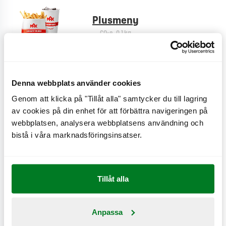
Plusmeny
CO
e
0,1 kg
2
Denna webbplats använder cookies
Cheese fries
CO
e
0,9 kg
Genom att klicka på "Tillåt alla" samtycker du till lagring
2
av cookies på din enhet för att förbättra navigeringen på
webbplatsen, analysera webbplatsens användning och
bistå i våra marknadsföringsinsatser.
Creole fries
CO
e
0,6 kg
2
Tillåt alla
Bönsallad
Anpassa
CO
e
0,2 kg
2