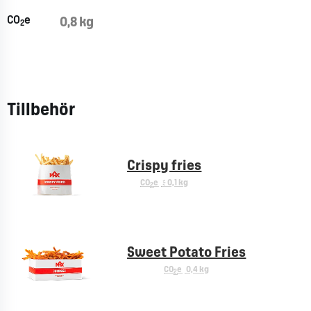
CO
e
0,8 kg
2
Tillbehör
Crispy fries
CO
e
< 0,1 kg
2
Sweet Potato Fries
CO
e
0,4 kg
2