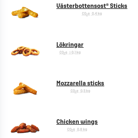
Västerbottensost® Sticks
CO
e
0,4 kg
2
Lökringar
CO
e
< 0,1 kg
2
Mozzarella sticks
CO
e
0,5 kg
2
Chicken wings
CO
e
0,8 kg
2