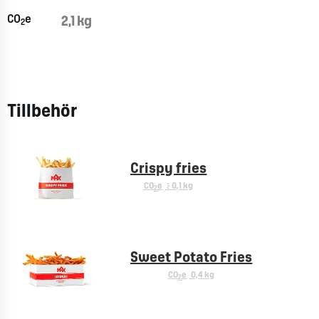
CO
e
2,1 kg
2
Tillbehör
Crispy fries
CO
e
< 0,1 kg
2
Sweet Potato Fries
CO
e
0,4 kg
2