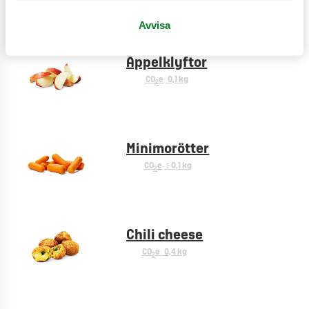
Avvisa
Äppelklyftor
CO
e
0,1 kg
2
Minimorötter
CO
e
< 0,1 kg
2
Chili cheese
CO
e
0,4 kg
2