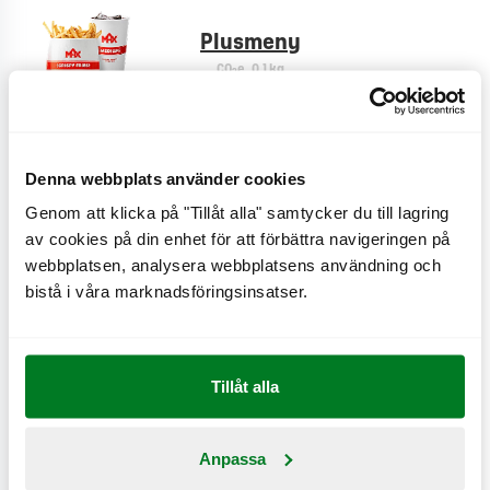
Plusmeny
CO
e
0,1 kg
2
Denna webbplats använder cookies
Cheese fries
CO
e
0,9 kg
Genom att klicka på "Tillåt alla" samtycker du till lagring
2
av cookies på din enhet för att förbättra navigeringen på
webbplatsen, analysera webbplatsens användning och
bistå i våra marknadsföringsinsatser.
Creole fries
CO
e
0,6 kg
2
Tillåt alla
Bönsallad
Anpassa
CO
e
0,2 kg
2