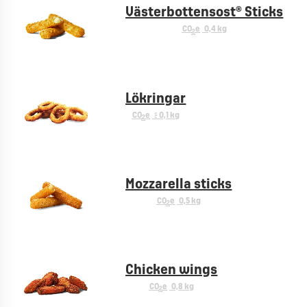
Västerbottensost® Sticks
CO
e
0,4 kg
2
Lökringar
CO
e
< 0,1 kg
2
Mozzarella sticks
CO
e
0,5 kg
2
Chicken wings
CO
e
0,8 kg
2