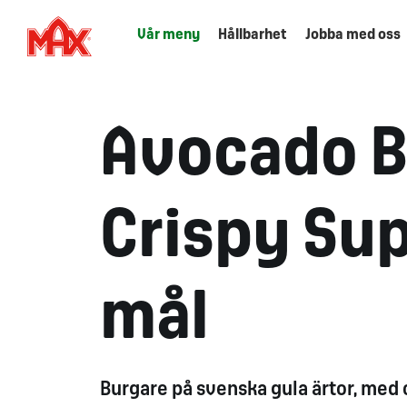
Vår meny
Hållbarhet
Jobba med oss
Avocado B
Crispy Su
mål
Burgare på svenska gula ärtor, med