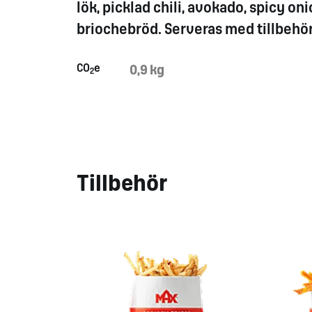
lök, picklad chili, avokado, spicy o
briochebröd. Serveras med tillbehör
CO
e
0,9 kg
2
Tillbehör