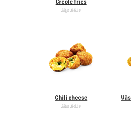
Creole fries
CO
e
0,6 kg
2
Chili cheese
Väs
CO
e
0,4 kg
2