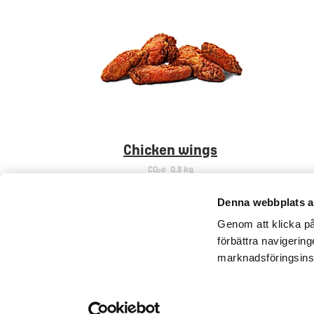
Chicken wings
CO
e
0,8 kg
2
Denna webbplats a
Genom att klicka på 
förbättra navigerin
marknadsföringsins
Kontakta oss
Pressrum
Tillgän