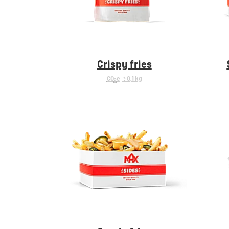
Crispy fries
CO
e
< 0,1 kg
2