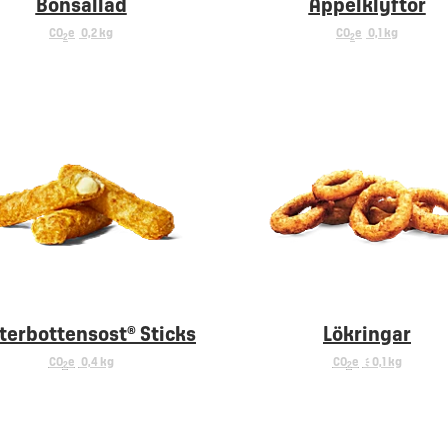
Bönsallad
Äppelklyftor
CO
e
0,2 kg
CO
e
0,1 kg
2
2
terbottensost® Sticks
Lökringar
CO
e
0,4 kg
CO
e
< 0,1 kg
2
2