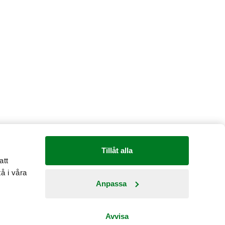
Tillåt alla
att
å i våra
Anpassa
Country: Sverige
Avvisa
Fråga oss