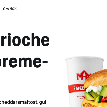
Om MAX
rioche
preme-
 cheddarsmältost, gul