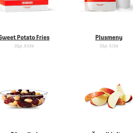
Sweet Potato Fries
Plusmeny
CO
e
0,4 kg
CO
e
0,1 kg
2
2