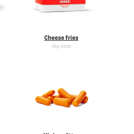
Cheese fries
CO
e
0,9 kg
2