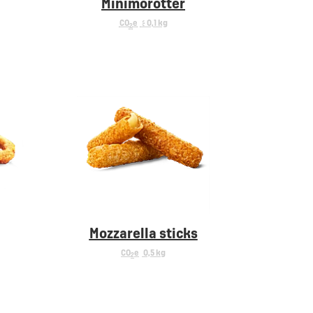
Minimorötter
CO
e
< 0,1 kg
2
Mozzarella sticks
CO
e
0,5 kg
2