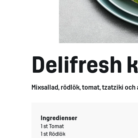
Delifresh 
Mixsallad, rödlök, tomat, tzatziki oc
Ingredienser
1 st Tomat
1 st Rödlök