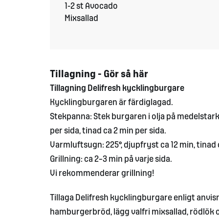
1-2 st Avocado
Mixsallad
Tillagning - Gör så här
Tillagning Delifresh kycklingburgare
Kycklingburgaren är färdiglagad.
Stekpanna: Stek burgaren i olja på medelstark
per sida, tinad ca 2 min per sida.
Varmluftsugn: 225°, djupfryst ca 12 min, tinad 
Grillning: ca 2–3 min på varje sida.
Vi rekommenderar grillning!
Tillaga Delifresh kycklingburgare enligt anvisn
hamburgerbröd, lägg valfri mixsallad, rödlök 