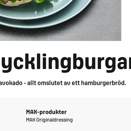
kycklingburga
h avokado - allt omslutet av ett hamburgerbröd.
MAX-produkter
MAX Originaldressing