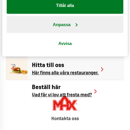
Gylllenrosta Friscobrödet och lägg på en klick Max
Tillåt alla
Originaldressing och isbergssallad. Lägg sedan på
den nystekta hamburgaren, julskinka, senap och
Anpassa
rödkål.
Avvisa
Hitta till oss
Här finns alla våra restauranger.
Beställ här
Vad får vi lov att fresta med?
Kontakta oss