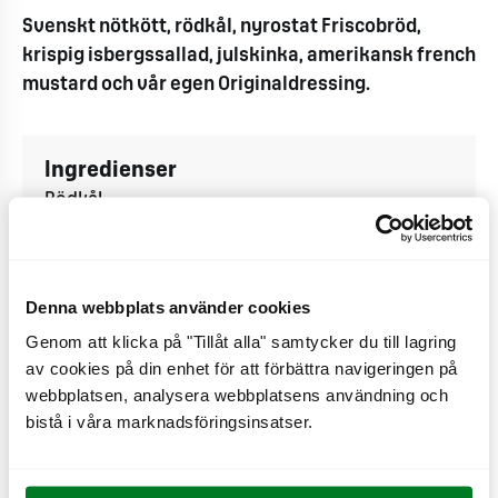
Svenskt nötkött, rödkål, nyrostat Friscobröd,
krispig isbergssallad, julskinka, amerikansk french
mustard och vår egen Originaldressing.
Ingredienser
Rödkål
Isbergssallad
Julskinka
Amerikansk French mustard
Denna webbplats använder cookies
MAX-produkter
Genom att klicka på "Tillåt alla" samtycker du till lagring
MAX Originaldressing
av cookies på din enhet för att förbättra navigeringen på
webbplatsen, analysera webbplatsens användning och
bistå i våra marknadsföringsinsatser.
Tillagning - Gör så här