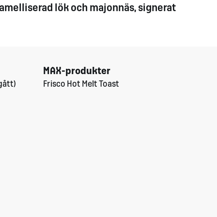
ramelliserad lök och majonnäs, signerat
MAX-produkter
gått)
Frisco Hot Melt Toast