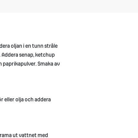
ra oljan i en tunn stråle
s. Addera senap, ketchup
h paprikapulver. Smaka av
 eller olja och addera
Krama ut vattnet med