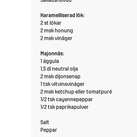
Salladshuvud
​Karamelliserad lök:
2 st lökar
2 msk honung
2 msk vinäger
Majonnäs:
1 äggula
1,5 dl neutral olja
2 msk dijonsenap
1 tsk vitvinsvinäger
2 msk ketchup eller tomatpuré
1/2 tsk cayennepeppar
1/2 tsk paprikapulver
Salt
Peppar