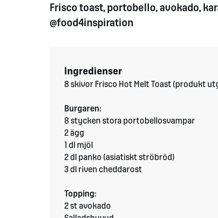
Frisco toast, portobello, avokado, ka
@food4inspiration
Ingredienser
8 skivor Frisco Hot Melt Toast (produkt ut
Burgaren:
8 stycken stora portobellosvampar
2 ägg
1 dl mjöl
2 dl panko (asiatiskt ströbröd)
3 dl riven cheddarost
Topping:
2 st avokado