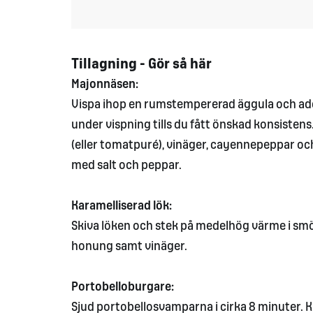
Tillagning - Gör så här
Majonnäsen:
Vispa ihop en rumstempererad äggula och adde
under vispning tills du fått önskad konsisten
(eller tomatpuré), vinäger, cayennepeppar oc
med salt och peppar.
Karamelliserad lök:
Skiva löken och stek på medelhög värme i smör
honung samt vinäger.
Portobelloburgare:
Sjud portobellosvamparna i cirka 8 minuter. 