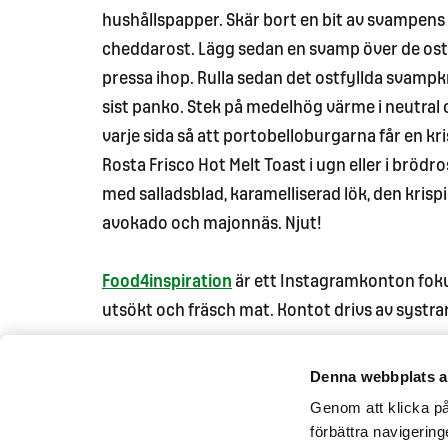
hushållspapper. Skär bort en bit av svampens
cheddarost. Lägg sedan en svamp över de os
pressa ihop. Rulla sedan det ostfyllda svampk
sist panko. Stek på medelhög värme i neutral ol
varje sida så att portobelloburgarna får en kr
Rosta Frisco Hot Melt Toast i ugn eller i bröd
med salladsblad, karamelliserad lök, den kris
avokado och majonnäs. Njut!
Food4inspiration
är ett Instagramkonton fokus
utsökt och fräsch mat. Kontot drivs av systrar
Denna webbplats a
Genom att klicka på 
förbättra navigerin