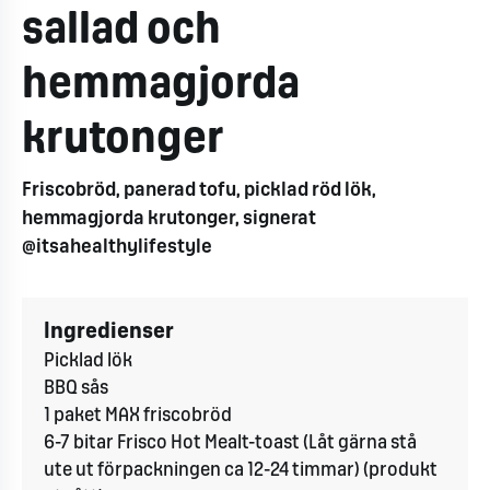
sallad och
hemmagjorda
krutonger
Friscobröd, panerad tofu, picklad röd lök,
hemmagjorda krutonger, signerat
@itsahealthylifestyle
Ingredienser
Picklad lök
BBQ sås
1 paket MAX friscobröd
6-7 bitar Frisco Hot Mealt-toast (Låt gärna stå
ute ut förpackningen ca 12-24 timmar) (produkt