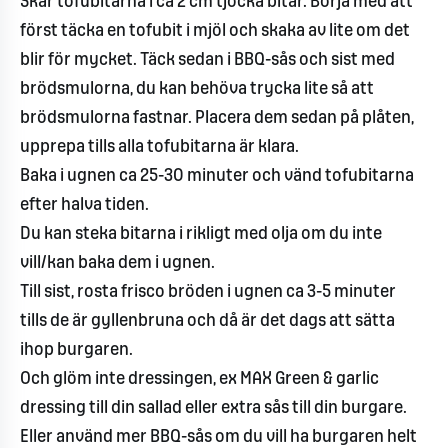
Skär tofubitarna i ca 2 cm tjocka bitar. Börja med att
först täcka en tofubit i mjöl och skaka av lite om det
blir för mycket. Täck sedan i BBQ-sås och sist med
brödsmulorna, du kan behöva trycka lite så att
brödsmulorna fastnar. Placera dem sedan på plåten,
upprepa tills alla tofubitarna är klara.
Baka i ugnen ca 25-30 minuter och vänd tofubitarna
efter halva tiden.
Du kan steka bitarna i rikligt med olja om du inte
vill/kan baka dem i ugnen.
Till sist, rosta frisco bröden i ugnen ca 3-5 minuter
tills de är gyllenbruna och då är det dags att sätta
ihop burgaren.
Och glöm inte dressingen, ex MAX Green & garlic
dressing till din sallad eller extra sås till din burgare.
Eller använd mer BBQ-sås om du vill ha burgaren helt