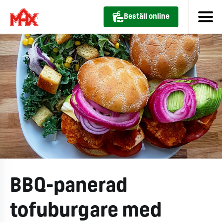
Beställ online
BBQ-panerad
tofuburgare med