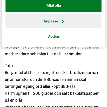
Tillåt alla
Sätt in plåten med dina krutonger i ugnen i 15
minuter. Ta sedan ut dem och häll i en skål och låt
resterande brödbitar vara kvar i ugnen ca 10
Anpassa
minuter till (se till att rotera bitarna så de inte blir
helt rostade).
Avvisa
När brödbitarna är helt rostade ta ut dem och låt stå
ett tag tills de blivit kalla och då kan du hälla dem i en
matberedare och mixa tills de blivit smulor.
Tofu
Börja med att hälla lite mjöl i en skål, brödsmulorna i
en annan skål och din BBQ-sås i en annan skål
(antingen egengjord eller köpt BBQ-sås.
Värm ugnen till 200 grader och sätt bakplåtspapper
på en plåt.