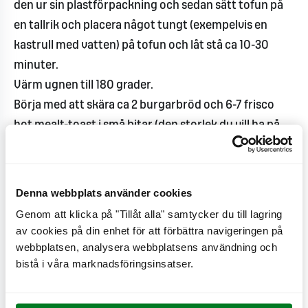
den ur sin plastförpackning och sedan sätt tofun på
en tallrik och placera något tungt (exempelvis en
kastrull med vatten) på tofun och låt stå ca 10-30
minuter.
Värm ugnen till 180 grader.
Börja med att skära ca 2 burgarbröd och 6-7 frisco
hot mealt-toast i små bitar (den storlek du vill ha på
dina krutonger). Sedan ta hälften av brödbitarna,
eller så många krutonger som du vill ha och lägg i en
bunke. Häll över olja och kryddor och blanda väl. Häll
Denna webbplats använder cookies
sedan ut på ett bakplåtspapper och sprid ut bitarna
Genom att klicka på "Tillåt alla" samtycker du till lagring
så de inte nuddar varandra.
av cookies på din enhet för att förbättra navigeringen på
Häll ut resterande brödbitar på plåten (eler en
webbplatsen, analysera webbplatsens användning och
bistå i våra marknadsföringsinsatser.
separat plåt), pressa ned dem något så de blir mer
platta. Häll över lite kryddor om du vill att
brödsmulorna ska ha smak.