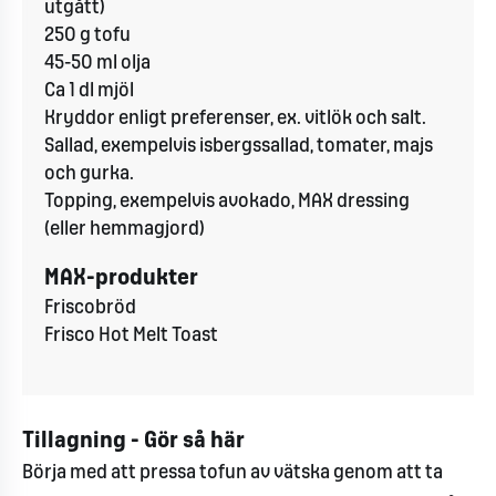
utgått)
250 g tofu
45-50 ml olja
Ca 1 dl mjöl
Kryddor enligt preferenser, ex. vitlök och salt.
Sallad, exempelvis isbergssallad, tomater, majs
och gurka.
Topping, exempelvis avokado, MAX dressing
(eller hemmagjord)
MAX-produkter
Friscobröd
Frisco Hot Melt Toast
Tillagning - Gör så här
Börja med att pressa tofun av vätska genom att ta