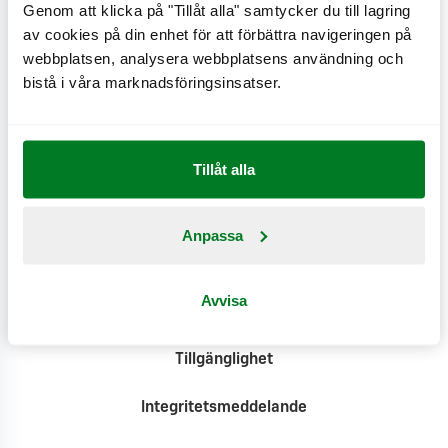
Genom att klicka på "Tillåt alla" samtycker du till lagring
av cookies på din enhet för att förbättra navigeringen på
webbplatsen, analysera webbplatsens användning och
Hitta till oss
bistå i våra marknadsföringsinsatser.
Här finns alla våra restauranger.
Beställ här
Tillåt alla
Vad får vi lov att fresta med?
Anpassa
Kontakta oss
Avvisa
Pressrum
Tillgänglighet
Integritetsmeddelande