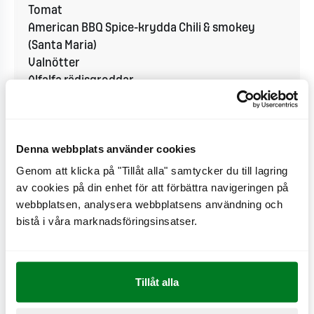
Tomat
American BBQ Spice-krydda Chili & smokey
(Santa Maria)
Valnötter
Alfalfa rädisgroddar
Denna webbplats använder cookies
Tillagning - Gör så här
Genom att klicka på "Tillåt alla" samtycker du till lagring
Lägg Provencalsk sallad på bottenbrödet. Lägg på
av cookies på din enhet för att förbättra navigeringen på
webbplatsen, analysera webbplatsens användning och
groddarna och gurkskivor. Lägg sedan på
bistå i våra marknadsföringsinsatser.
hamburgaren som stekts i kryddan. Klicka på
avocadoröran, och tryck ner ca 4 halva valnötter i
dressingen. Lägg på tre tunna tomatskivor, och
Tillåt alla
avsluta med toppbrödet.