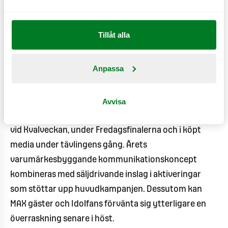
större produktioner som stöttas med både
förtjänad och köpt media. För de som inte har
möjlighet att se spelningarna live sänds de också
Tillåt alla
på MAX sociala medier, säger Maria Ziv.
Anpassa
I kombination med kampanjen ”Stolt sponsor av stora
drömmar” och MAX Sessions kommer MAX varumärke
Avvisa
synas tillsammans med flera av de aktiveringar Idol
genomför i samband med programmet. Bland annat
vid Kvalveckan, under Fredagsfinalerna och i köpt
media under tävlingens gång. Årets
varumärkesbyggande kommunikationskoncept
kombineras med säljdrivande inslag i aktiveringar
som stöttar upp huvudkampanjen. Dessutom kan
MAX gäster och Idolfans förvänta sig ytterligare en
överraskning senare i höst.