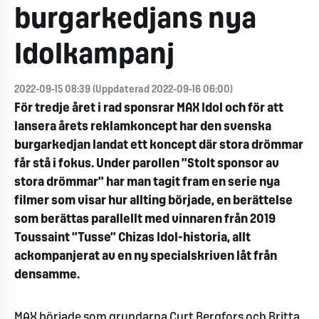
burgarkedjans nya
Idolkampanj
2022-09-15 08:39 (Uppdaterad 2022-09-16 06:00)
För tredje året i rad sponsrar MAX Idol och för att
lansera årets reklamkoncept har den svenska
burgarkedjan landat ett koncept där stora drömmar
får stå i fokus. Under parollen ”Stolt sponsor av
stora drömmar” har man tagit fram en serie nya
filmer som visar hur allting började, en berättelse
som berättas parallellt med vinnaren från 2019
Toussaint ”Tusse” Chizas Idol-historia, allt
ackompanjerat av en ny specialskriven låt från
densamme.
MAX började som grundarna Curt Bergfors och Britta