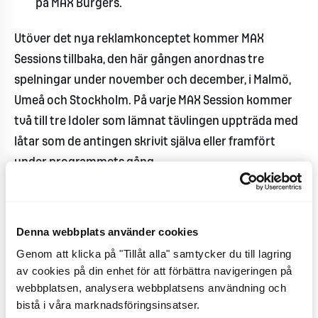
på MAX Burgers.
Utöver det nya reklamkonceptet kommer MAX
Sessions tillbaka, den här gången anordnas tre
spelningar under november och december, i Malmö,
Umeå och Stockholm. På varje MAX Session kommer
två till tre Idoler som lämnat tävlingen uppträda med
låtar som de antingen skrivit själva eller framfört
under programmets gång.
- Förra årets upplaga av MAX Sessions visade sig
vara ett väldigt uppskattat sätt för oss att ta
Denna webbplats använder cookies
sponsorskapet vidare från nationell till lokal nivå.
Genom att klicka på "Tillåt alla" samtycker du till lagring
Idolerna får chans att möta sina fans under lokala
av cookies på din enhet för att förbättra navigeringen på
hyllningskonserter och en arena att bygga vidare
webbplatsen, analysera webbplatsens användning och
sina musikdrömmar på. I år har vi satsat på tre
bistå i våra marknadsföringsinsatser.