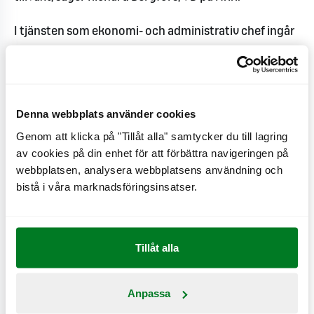
I tjänsten som ekonomi- och administrativ chef ingår
ansvar för cirka 45 medarbetare inom ekonomi, IT,
inköp, löner och övrig administration.
Tommy är idag marknadsområdeschef för
Denna webbplats använder cookies
Norrbotten på PwC och har en mångårig erfarenhet
Genom att klicka på "Tillåt alla" samtycker du till lagring
från revisionsföretag. Han var även kontorschef för
av cookies på din enhet för att förbättra navigeringen på
PwC i Norrbotten under ett flertal år innan han
webbplatsen, analysera webbplatsens användning och
bistå i våra marknadsföringsinsatser.
tillträdde som marknadsområdeschef.
– Det är oerhört inspirerande att få förtroendet att
vara med och bidra till MAX fortsatta tillväxt. Som
Tillåt alla
ledare, revisor och rådgivare har jag jobbat nära
många olika företag och det blir nu spännande att få
Anpassa
jobba i ett svenskt tillväxtföretag med höga