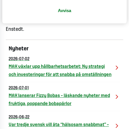
ambitioner och mycket starkt varumärke. Jag ser
Avvisa
verkligen fram emot att snart på allvar få komma
igång och jobba med MAX starka team, säger Tommy
Enstedt.
Nyheter
2026-07-02
MAX växlar upp hållbarhetsarbetet: Ny strategi
och investeringar för att snabba på omställningen
2026-07-01
MAX lanserar Fizzy Bobas – läskande nyheter med
fruktiga, poppande bobapärlor
2026-06-22
Var tredje svensk vill äta “hälsosam snabbmat” –