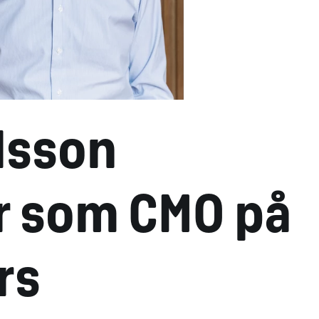
lsson
r som CMO på
rs