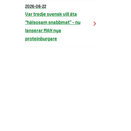
2026-06-22
Var tredje svensk vill äta
“hälsosam snabbmat” – nu
lanserar MAX nya
proteinburgare