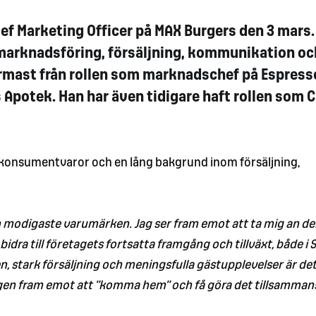
ef Marketing Officer på MAX Burgers den 3 mars. 
 marknadsföring, försäljning, kommunikation oc
rmast från rollen som marknadschef på Espress
Apotek. Han har även tidigare haft rollen som 
 konsumentvaror och en lång bakgrund inom försäljning,
ch modigaste varumärken. Jag ser fram emot att ta mig an d
idra till företagets fortsatta framgång och tillväxt, både i 
 stark försäljning och meningsfulla gästupplevelser är de
rkligen fram emot att ”komma hem” och få göra det tillsamma