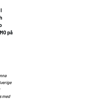
I
h
o
CMO på
enna
Sverige
t
ns med