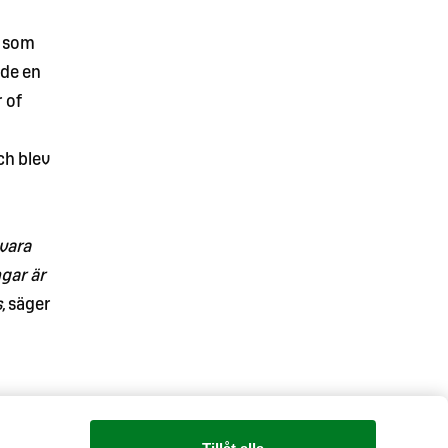
t som
ade en
 of
ch blev
 vara
ngar är
,
säger