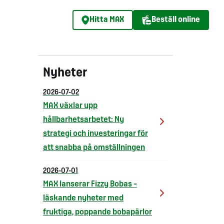
Hitta MAX
Beställ online
Nyheter
2026-07-02
MAX växlar upp
hållbarhetsarbetet: Ny
strategi och investeringar för
att snabba på omställningen
2026-07-01
MAX lanserar Fizzy Bobas –
läskande nyheter med
fruktiga, poppande bobapärlor