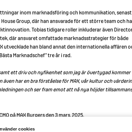
efattningar inom marknadsföring och kommunikation, senas
o House Group, där han ansvarade för ett större team och h
tinnovation. Tobias tidigare roller inkluderar även Director
ek, där ansvaret omfattade marknadsstrategier för både
AX utvecklade han bland annat den internationella affären o
Bästa Marknadschef” tre år i rad.
n samt ett driv och nyfikenhet som jag är övertygad kommer
han även har en bra förståelse för MAX, vår kultur och värderi
ernledningen och ser fram emot att nå nya höjder tillsammans
 CMO på MAX Burgers den 3 mars, 2025.
nvänder cookies