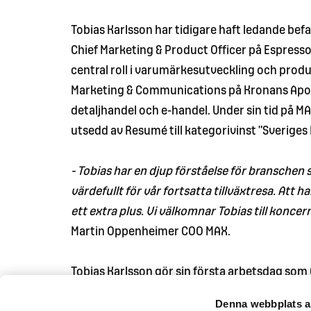
Tobias Karlsson har tidigare haft ledande b
Chief Marketing & Product Officer på Espress
central roll i varumärkesutveckling och produk
Marketing & Communications på Kronans Apot
detaljhandel och e-handel. Under sin tid på M
utsedd av Resumé till kategorivinst ”Sveriges 
- Tobias har en djup förståelse för bransche
värdefullt för vår fortsatta tillväxtresa. Att 
ett extra plus. Vi välkomnar Tobias till konc
Martin Oppenheimer COO MAX.
Tobias Karlsson gör sin första arbetsdag som
Denna webbplats a