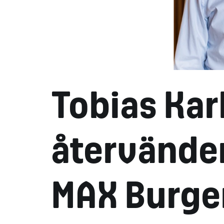
Tobias Kar
återvände
MAX Burge