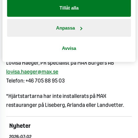
I MAX interna utbildning JSL (Jag Som Ledare) ingår
Tillåt alla
även en mer omfattande utbildning i hjärt- och
lungräddning. Utbildningen JSL utförs i samband med
Anpassa
att man som medarbetare vill utvecklas inom MAX
och ta en ledande roll på någon av restaurangerna.
Avvisa
För mer information, vänligen kontakta:
Lovisa Haeger, PR specialist på MAX Burgers AB
lovisa.haeger@max.se
Telefon: +46 705 88 95 03
*Hjärtstartarna har inte installerats på MAX
restauranger på Liseberg, Arlanda eller Landvetter.
Nyheter
2026-07-02