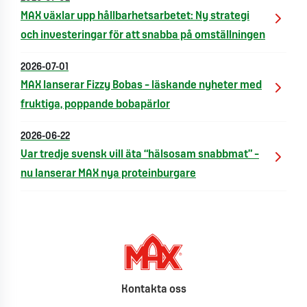
MAX växlar upp hållbarhetsarbetet: Ny strategi
och investeringar för att snabba på omställningen
2026-07-01
MAX lanserar Fizzy Bobas – läskande nyheter med
fruktiga, poppande bobapärlor
2026-06-22
Var tredje svensk vill äta “hälsosam snabbmat” –
nu lanserar MAX nya proteinburgare
Kontakta oss