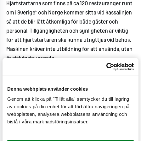
Hjärtstartarna som finns på ca 120 restauranger runt
om i Sverige* och Norge kommer sitta vid kassalinjen
så att de blir lätt åtkomliga för både gäster och
personal. Tillgängligheten och synligheten är viktig
för att hjärtstartaren ska kunna utnyttjas vid behov.
Maskinen kräver inte utbildning för att använda, utan
är självinstruerande.
- Som restaurangchef känner jag verkligen ett stort
ansvar för både gäster och medarbetare. Med
Denna webbplats använder cookies
utbildning i hjärt- och lungräddning och genomgång
Genom att klicka på "Tillåt alla" samtycker du till lagring
av hur hjärtstartaren används så har vi på
av cookies på din enhet för att förbättra navigeringen på
restaurangen bra kunskap om hur vi ska agera i
webbplatsen, analysera webbplatsens användning och
nödläge, berättar Kerstin Engström som är
bistå i våra marknadsföringsinsatser.
Restaurangchef på MAX Hemlingby i Gävle.