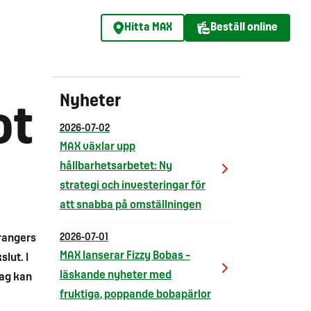
Hitta MAX
Beställ online
Nyheter
ot
2026-07-02
MAX växlar upp
hållbarhetsarbetet: Ny
strategi och investeringar för
att snabba på omställningen
rangers
2026-07-01
MAX lanserar Fizzy Bobas –
lut. I
läskande nyheter med
tag kan
fruktiga, poppande bobapärlor