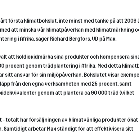
r vårt första klimatbokslut, inte minst med tanke på att 2009 
hårt med att minska vår klimatpåverkan med klimatmärkning 
ering i Afrika, säger Richard Bergfors, VD på Max.
alt att koldioxidmärka sina produkter och kompensera sina
 100 procent genom trädplantering i Afrika. Med detta klimat
r sitt ansvar för sin miljöpåverkan. Bokslutet visar exempe
släpp från den egna verksamheten med 25 procent, samt
dekvivalenter genom att plantera ca 90 000 träd (vilket
 - totalt har försäljningen av klimatvänliga produkter öka
Samtidigt arbetar Max ständigt för att effektivisera sitt