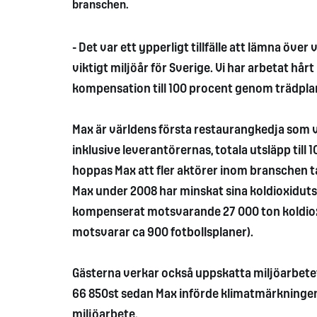
branschen.
- Det var ett ypperligt tillfälle att lämna öve
viktigt miljöår för Sverige. Vi har arbetat 
kompensation till 100 procent genom trädplant
Max är världens första restaurangkedja som v
inklusive leverantörernas, totala utsläpp till
hoppas Max att fler aktörer inom branschen ta
Max under 2008 har minskat sina koldioxidut
kompenserat motsvarande 27 000 ton koldioxi
motsvarar ca 900 fotbollsplaner).
Gästerna verkar också uppskatta miljöarbetet
66 850st sedan Max införde klimatmärkningen. 
miljöarbete.