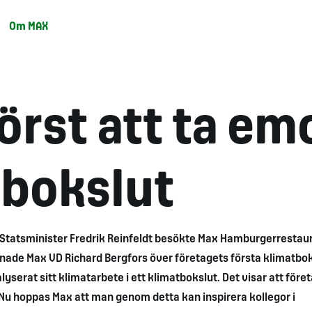
Om MAX
örst att ta em
tbokslut
Statsminister Fredrik Reinfeldt besökte Max Hamburgerrestau
nade Max VD Richard Bergfors över företagets första klimatboks
serat sitt klimatarbete i ett klimatbokslut. Det visar att före
 Nu hoppas Max att man genom detta kan inspirera kollegor i