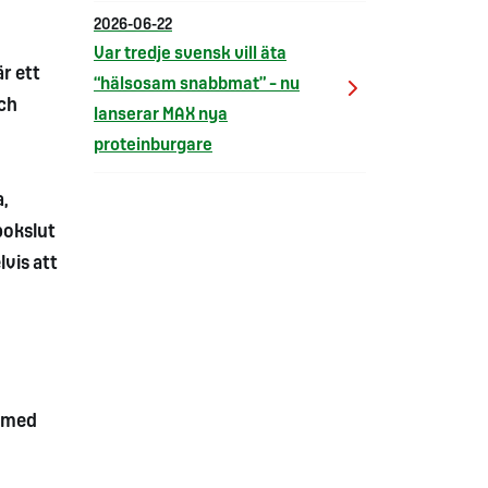
2026-06-22
Var tredje svensk vill äta
är ett
“hälsosam snabbmat” – nu
och
lanserar MAX nya
proteinburgare
,
bokslut
lvis att
t med