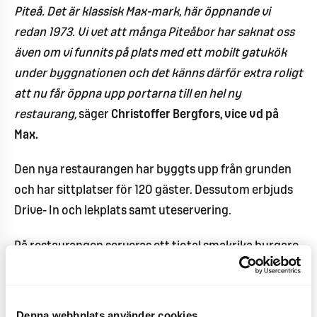
Piteå. Det är klassisk Max-mark, här öppnande vi
redan 1973. Vi vet att många Piteåbor har saknat oss
även om vi funnits på plats med ett mobilt gatukök
under byggnationen och det känns därför extra roligt
att nu får öppna upp portarna till en hel ny
restaurang,
säger
Christoffer Bergfors, vice vd på
Max.
Den nya restaurangen har byggts upp från grunden
och har sittplatser för 120 gäster. Dessutom erbjuds
Drive- In och lekplats samt uteservering.
På restaurangen serveras ett tiotal smakrika burgare,
flera innehåller sallader och de populära Delifresh-
måltiderna med hälsosamma alternativ. Alla
hamburgare görs på nötkött, kyckling och bacon från
Denna webbplats använder cookies