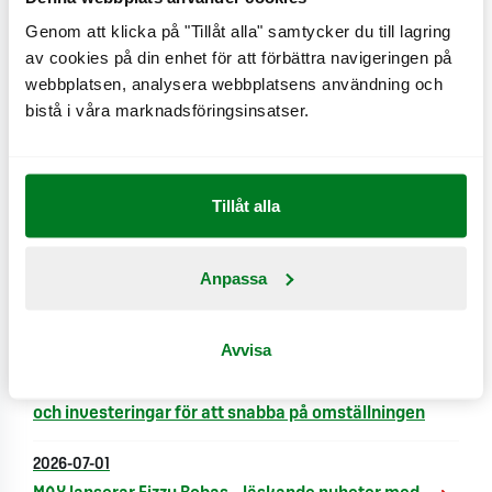
svenska lantbrukare. Rätterna på menyn är
Genom att klicka på "Tillåt alla" samtycker du till lagring
dessutom märkta med hur stor klimatpåverkan de
av cookies på din enhet för att förbättra navigeringen på
har, så att du som gäst enkelt kan välja ett grönare
webbplatsen, analysera webbplatsens användning och
bistå i våra marknadsföringsinsatser.
alternativ. I Max miljöarbete ingår också att alla
klimatutsläpp, även de som skapats under
byggnationen av den nya Piteå-restaurangen,
Tillåt alla
kompenseras till 100 procent genom trädplantering i
Uganda, Afrika.
Anpassa
Nyheter
Avvisa
2026-07-02
MAX växlar upp hållbarhetsarbetet: Ny strategi
och investeringar för att snabba på omställningen
2026-07-01