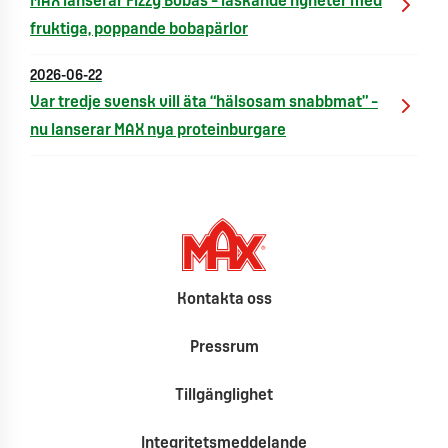
MAX lanserar Fizzy Bobas – läskande nyheter med
fruktiga, poppande bobapärlor
2026-06-22
Var tredje svensk vill äta “hälsosam snabbmat” –
nu lanserar MAX nya proteinburgare
Kontakta oss
Pressrum
Tillgänglighet
Integritetsmeddelande