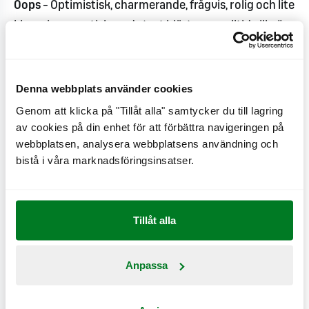
Oops
– Optimistisk, charmerande, frågvis, rolig och lite
klumpig, empatisk med stort hjärta som alltid vill göra
gott
Vardagshjältarna Mini Maxers med dess egenskaper
Denna webbplats använder cookies
har legat till grund för inspiration och utformning av
Genom att klicka på "Tillåt alla" samtycker du till lagring
hela familjekonceptet. Konceptet kommer fortsatt
av cookies på din enhet för att förbättra navigeringen på
att utvecklas och kompletteras med pysselböcker,
webbplatsen, analysera webbplatsens användning och
bistå i våra marknadsföringsinsatser.
sagoböcker samt andra aktiveringar och events.
- Jag är väldigt stolt över att initiera ett nytt
familjekoncept på MAX, det här är ett första steg i
Tillåt alla
satsningen och vi ser fram emot vår fortsatta
vidareutveckling av familjesegmentet. Vi har sett en
Anpassa
stor efterfrågan på en anpassad gästupplevelse för
de yngsta som också ger en förbättrad upplevelse till