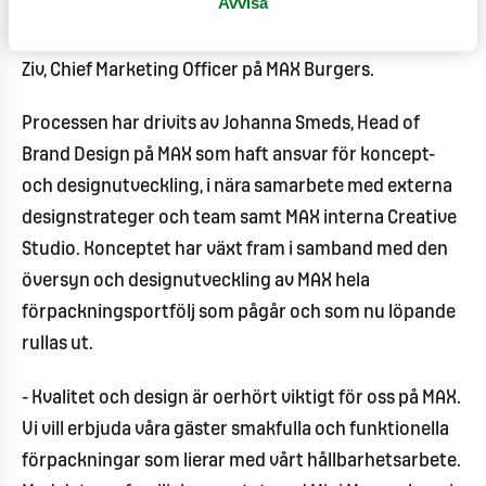
Avvisa
hela familjen. Vi är väldigt glada att nu äntligen få
introducera våra gäster till Mini Maxers, säger Maria
Ziv, Chief Marketing Officer på MAX Burgers.
Processen har drivits av Johanna Smeds, Head of
Brand Design på MAX som haft ansvar för koncept-
och designutveckling, i nära samarbete med externa
designstrateger och team samt MAX interna Creative
Studio. Konceptet har växt fram i samband med den
översyn och designutveckling av MAX hela
förpackningsportfölj som pågår och som nu löpande
rullas ut.
- Kvalitet och design är oerhört viktigt för oss på MAX.
Vi vill erbjuda våra gäster smakfulla och funktionella
förpackningar som lierar med vårt hållbarhetsarbete.