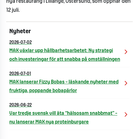
nya restaurang i Lillänge, Östersund, som öppnar den
12 juli.
Nyheter
2026-07-02
MAX växlar upp hållbarhetsarbetet: Ny strategi
och investeringar för att snabba på omställningen
2026-07-01
MAX lanserar Fizzy Bobas – läskande nyheter med
fruktiga, poppande bobapärlor
2026-06-22
Var tredje svensk vill äta “hälsosam snabbmat” –
nu lanserar MAX nya proteinburgare