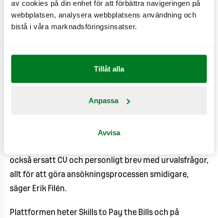
av cookies på din enhet för att förbättra navigeringen på
Målsättningen med initiativet är att synliggöra de
webbplatsen, analysera webbplatsens användning och
färdigheter som utvecklas genom gaming och att
bistå i våra marknadsföringsinsatser.
utmana fördomarna som riktas mot datorspelande.
Det är också en del av MAX kontinuerliga arbete att
möjliggöra insteg i arbetslivet och skapa en
Tillåt alla
inkluderande arbetskultur.
Anpassa
-
Vårt nya initiativ öppnar upp en ny väg in i
arbetslivet för många unga, och visar på den
Avvisa
potential och de färdigheter de utvecklat tack vare
sitt datorspelsintresse. Sedan en tid tillbaka har vi
också ersatt CV och personligt brev med urvalsfrågor,
allt för att göra ansökningsprocessen smidigare,
säger Erik Filén.
Plattformen heter Skills to Pay the Bills och på