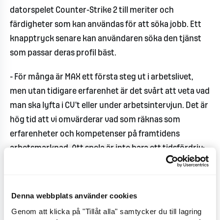
datorspelet Counter-Strike 2 till meriter och
färdigheter som kan användas för att söka jobb. Ett
knapptryck senare kan användaren söka den tjänst
som passar deras profil bäst.
-
För många är MAX ett första steg ut i arbetslivet,
men utan tidigare erfarenhet är det svårt att veta vad
man ska lyfta i CV’t eller under arbetsintervjun. Det är
hög tid att vi omvärderar vad som räknas som
erfarenheter och kompetenser på framtidens
arbetsmarknad. Att spela är inte bara ett tidsfördriv;
det är också en plats där viktiga färdigheter som
beslutsfattande, strategiskt tänkande och samarbete
utvecklas, säger Erik Filén, ansvarig för rekrytering
Denna webbplats använder cookies
och utveckling på MAX.
Genom att klicka på "Tillåt alla" samtycker du till lagring