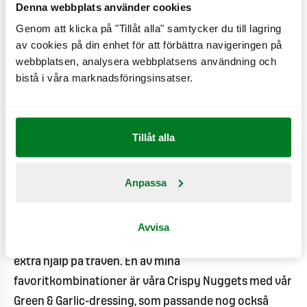
Denna webbplats använder cookies
Genom att klicka på "Tillåt alla" samtycker du till lagring
De två nya produkterna är lätta att tillaga och passar
av cookies på din enhet för att förbättra navigeringen på
lika bra till en grön familjemiddag som ett lättare mål
webbplatsen, analysera webbplatsens användning och
för den som är sugen på något gott. Jonas
bistå i våra marknadsföringsinsatser.
Mårtensson menar att tanken bakom produkterna
också handlar om tillgänglighet; vem som helst ska
kunna laga till en god måltid utan att behöva vara
Tillåt alla
proffskock.
Anpassa
- God smak ska inte vara något som är begränsat till
långa och omständliga recept. Jag, och flera med mig,
vet att det varken behöver vara svårt eller krångligt
Avvisa
att laga goda gröna måltider. Och nu kan man få lite
extra hjälp på traven. En av mina
favoritkombinationer är våra Crispy Nuggets med vår
Green & Garlic-dressing, som passande nog också