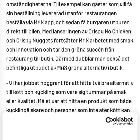
omständigheterna. Till exempel kan gäster som vill få
sin beställning levererad utanför restaurangen
beställa via MAX app, och sedan få burgaren utburen
direkt till bilen. Med lanseringen av Crispy No Chicken
och Crispy Nuggets fortsätter MAX arbetet med smak
och innovation och tar den gröna succén från
restaurang till butik. Därmed dubblar man också det
befintliga utbudet av MAX gröna alternativ i butik.
- Vi har jobbat noggrant för att hitta två bra alternativ
till kött och kyckling som vare sig tummar på smak
eller kvalitet. Målet var att hitta en produkt som både
kycklingälskare och personer som inte äter kött kan
njuta av och jag tycker vi hittat rätt med Crispy No
Chicken och Crispy Nuggets, säger Jonas Mårtensson,
chefskock på MAX.