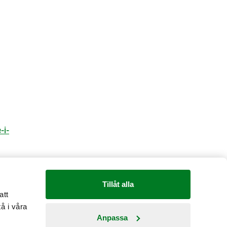
-i-
Tillåt alla
att
å i våra
Anpassa
Country: Sverige