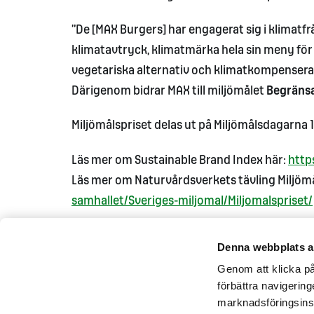
”De [MAX Burgers] har engagerat sig i klimatf
klimatavtryck, klimatmärka hela sin meny för
vegetariska alternativ och klimatkompensera
Därigenom bidrar MAX till miljömålet
Begräns
Miljömålspriset delas ut på Miljömålsdagarna 1
Läs mer om Sustainable Brand Index här:
http
Läs mer om Naturvårdsverkets tävling Miljömå
samhallet/Sveriges-miljomal/Miljomalspriset/
Denna webbplats a
Genom att klicka på 
förbättra navigerin
marknadsföringsins
Kontakta oss
Pressrum
Tillgän