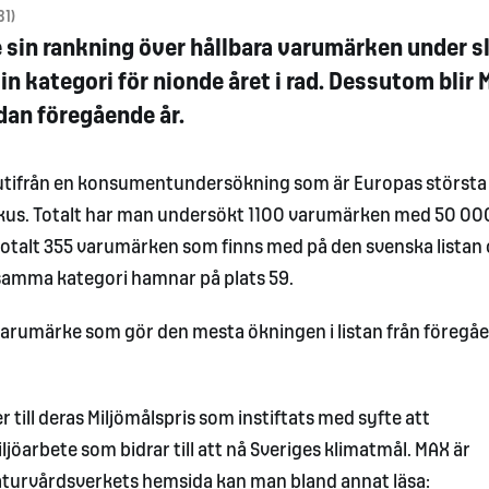
31)
e sin rankning över hållbara varumärken under s
sin kategori för nionde året i rad. Dessutom blir
dan föregående år.
n utifrån en konsumentundersökning som är Europas största
us. Totalt har man undersökt 1100 varumärken med 50 00
totalt 355 varumärken som finns med på den svenska listan 
 samma kategori hamnar på plats 59.
varumärke som gör den mesta ökningen i listan från föregåe
 till deras Miljömålspris som instiftats med syfte att
rbete som bidrar till att nå Sveriges klimatmål. MAX är
turvårdsverkets hemsida kan man bland annat läsa: