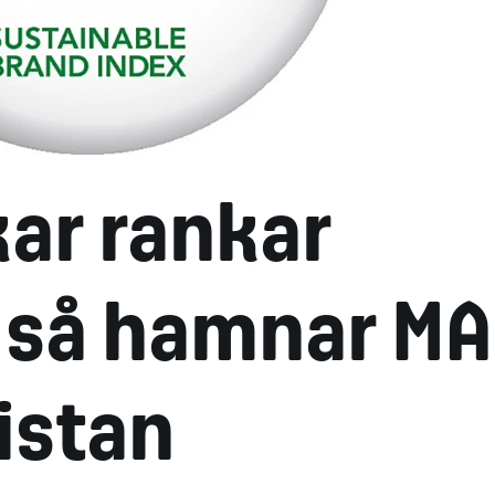
ar rankar
t så hamnar M
listan