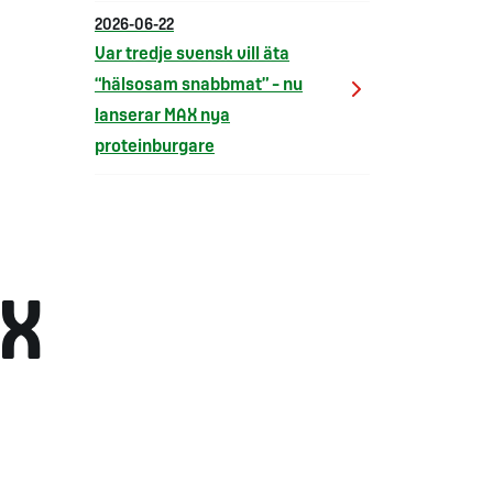
2026-06-22
Var tredje svensk vill äta
“hälsosam snabbmat” – nu
lanserar MAX nya
proteinburgare
AX