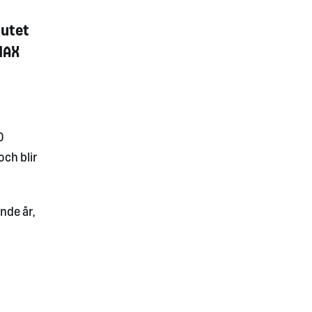
lutet
 MAX
0
och blir
nde år,