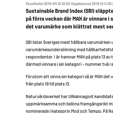
Stockholm 2019-04-15 10:30 (Uppdaterad 2019-12-11 20:
Sustainable Brand Index (SBI) släppt
på förra veckan där MAX är vinnare i 
det varumärke som klättrat mest se
SBI listar Sveriges mest hållbara varumärke
varumärkesundersökning med hållbarhetsfok
respondenter. I år hamnar MAX på plats 13 av 
därmed vinnare i sin kategori – nummer två i
Förutom att vinna sin kategori så är MAX det 
från plats 19 till plats 13.
Naturvårdsverket har tillkännagivit kandidater
uppmärksamma och belöna framgångsrikt miljöa
nominerade i kategorin Mod och Tempo. På Na