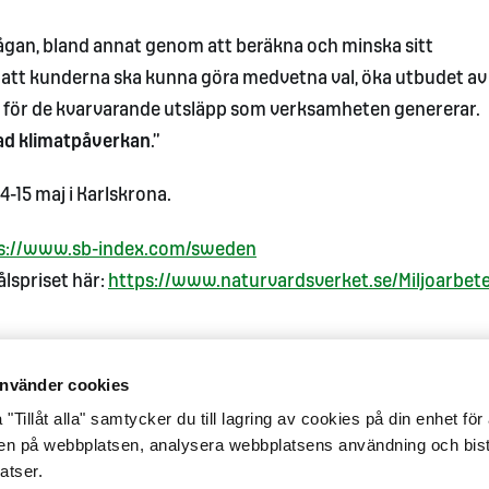
rågan, bland annat genom att beräkna och minska sitt
 att kunderna ska kunna göra medvetna val, öka utbudet av
 för de kvarvarande utsläpp som verksamheten genererar.
ad klimatpåverkan
.”
4-15 maj i Karlskrona.
s://www.sb-index.com/sweden
lspriset här:
https://www.naturvardsverket.se/Miljoarbete
nvänder cookies
"Tillåt alla" samtycker du till lagring av cookies på din enhet för 
gen på webbplatsen, analysera webbplatsens användning och bist
atser.
glighet
Integritetsmeddelande
Cookiepolicy