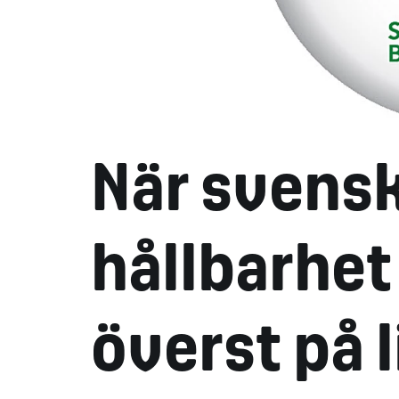
När svensk
hållbarhe
överst på 