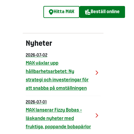
Hitta MAX
Beställ online
Nyheter
2026-07-02
MAX växlar upp
hållbarhetsarbetet: Ny
strategi och investeringar för
att snabba på omställningen
2026-07-01
MAX lanserar Fizzy Bobas –
läskande nyheter med
fruktiga, poppande bobapärlor