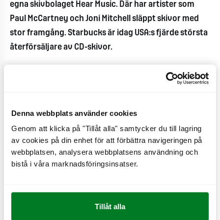
egna skivbolaget Hear Music. Där har artister som
Paul McCartney och Joni Mitchell släppt skivor med
stor framgång. Starbucks är idag USA:s fjärde största
återförsäljare av CD-skivor.
- Max ska vara en snabbfotad aktör som driver på
branschens utveckling. Att arbeta strategiskt med
musik i varumärkesbyggandet blir allt vanligare
Denna webbplats använder cookies
internationellt. Och som ett svenskt familjeföretag
Genom att klicka på "Tillåt alla" samtycker du till lagring
känns det dessutom extra viktigt att stödja den
av cookies på din enhet för att förbättra navigeringen på
svenska musikscenen, fortsätter Richard Bergfors.
webbplatsen, analysera webbplatsens användning och
bistå i våra marknadsföringsinsatser.
MAX FM blir ett stöd för den svenska musikscenen,
både genom att vara en plattform och kanal mot en
stor målgrupp men också genom de royalties som
Tillåt alla
betalas ut till artisterna som spelas i radion. Med start