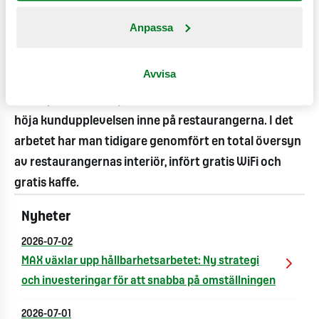
idag kommer Max gäster kunna njuta av såväl
Anpassa
hamburgare som musik av Kleerup, Robyn och Håkan
Hellström. Max satsar på moderna, spännande
Avvisa
artister med ett unikt sound. Arbetet med
musikprofilen sker parallellt med Max ambition att
höja kundupplevelsen inne på restaurangerna. I det
arbetet har man tidigare genomfört en total översyn
av restaurangernas interiör, infört gratis WiFi och
gratis kaffe.
Nyheter
2026-07-02
MAX växlar upp hållbarhetsarbetet: Ny strategi
och investeringar för att snabba på omställningen
2026-07-01