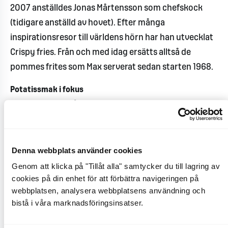
2007 anställdes Jonas Mårtensson som chefskock
(tidigare anställd av hovet). Efter många
inspirationsresor till världens hörn har han utvecklat
Crispy fries. Från och med idag ersätts alltså de
pommes frites som Max serverat sedan starten 1968.
Potatissmak i fokus
Crispy fries består av noggrant utvalda potatissorter,
som skärs till med skalet kvar. Det portugisiska
havssaltet ger en naturlig saltsmak, och den tunnare
storleken ger en krispighet som håller länge.
Denna webbplats använder cookies
Genom att klicka på "Tillåt alla" samtycker du till lagring av
- Det känns fantastiskt att vi äntligen har hittat rätt,
cookies på din enhet för att förbättra navigeringen på
jag har alltid letat efter de perfekta fritesen och nu
webbplatsen, analysera webbplatsens användning och
bistå i våra marknadsföringsinsatser.
kan jag med handen på hjärtat lova att det är världens
godaste. Pommes frites är i min värld död. Naturliga