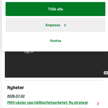
råvaror är självklart för våra gäster,
säger
Richard
Tillåt alla
Bergfors, VD på Max.
Anpassa
Avvisa
Nyheter
2026-07-02
MAX växlar upp hållbarhetsarbetet: Ny strategi