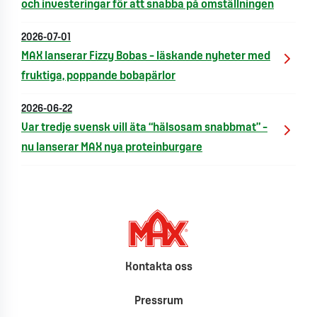
och investeringar för att snabba på omställningen
2026-07-01
MAX lanserar Fizzy Bobas – läskande nyheter med
fruktiga, poppande bobapärlor
2026-06-22
Var tredje svensk vill äta “hälsosam snabbmat” –
nu lanserar MAX nya proteinburgare
Kontakta oss
Pressrum