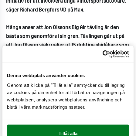
initiativ för att involvera unga vintersportsutövare,
säger Richard Bergfors VD på Max.
Många anser att Jon Olssons Big Air tävling är den
bästa som genomförs i sin gren. Tävlingen går ut på
att Jon Olsson själv väljer ut 15 duktiga skidåkare som
får medverka. Sedan är det ytterligare 15 personer
som kvalas in i tävlingen genom inskickade filmer på
sina utföranden.
Denna webbplats använder cookies
Genom att klicka på "Tillåt alla" samtycker du till lagring
Tävlingen pågår mellan den 19-24 april i Åre.
av cookies på din enhet för att förbättra navigeringen på
webbplatsen, analysera webbplatsens användning och
Nyheter
bistå i våra marknadsföringsinsatser.
2026-07-02
MAX växlar upp hållbarhetsarbetet: Ny strategi
och investeringar för att snabba på omställningen
Tillåt alla