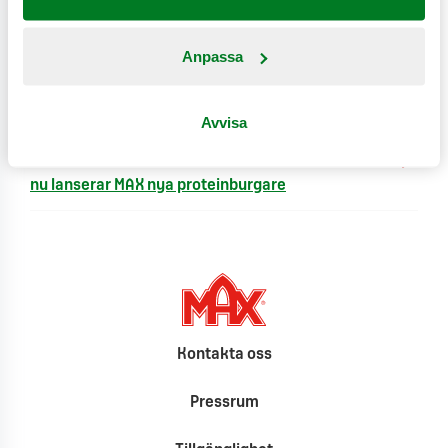
2026-07-01
Anpassa
MAX lanserar Fizzy Bobas – läskande nyheter med
fruktiga, poppande bobapärlor
Avvisa
2026-06-22
Var tredje svensk vill äta “hälsosam snabbmat” –
nu lanserar MAX nya proteinburgare
Kontakta oss
Pressrum