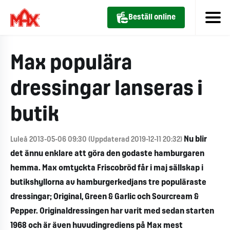
Beställ online
Max populära
dressingar lanseras i
butik
Nu blir
Luleå 2013-05-06 09:30 (Uppdaterad 2019-12-11 20:32)
det ännu enklare att göra den godaste hamburgaren
hemma. Max omtyckta Friscobröd får i maj sällskap i
butikshyllorna av hamburgerkedjans tre populäraste
dressingar; Original, Green & Garlic och Sourcream &
Pepper. Originaldressingen har varit med sedan starten
1968 och är även huvudingrediens på Max mest