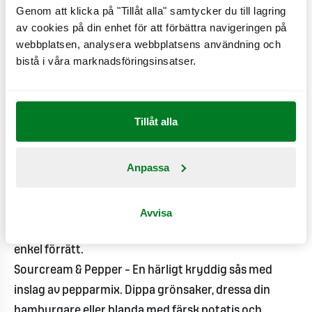
Genom att klicka på "Tillåt alla" samtycker du till lagring
av cookies på din enhet för att förbättra navigeringen på
Dressingen kommer att säljas i Icas, Axfoods och
webbplatsen, analysera webbplatsens användning och
Bergendahls butiker med start 6:e maj.
bistå i våra marknadsföringsinsatser.
Fakta om dressingarna:
Original – Den ultimata hamburgerdressingen som
Tillåt alla
sedan 1968 finns på många av våra egna hamburgare.
Len och balanserad, perfekt som dressing eller
Anpassa
dippsås till pommes frites.
Green & Garlic – En riktig storsäljare med smak av
persilja och mild vitlök. Dippa, dressa hamburgaren
Avvisa
eller blanda med räkor och avokado på toast för en
enkel förrätt.
Sourcream & Pepper – En härligt kryddig sås med
inslag av pepparmix. Dippa grönsaker, dressa din
hamburgare eller blanda med färsk potatis och