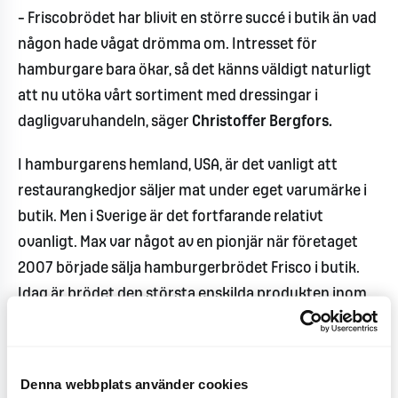
– Friscobrödet har blivit en större succé i butik än vad
någon hade vågat drömma om. Intresset för
hamburgare bara ökar, så det känns väldigt naturligt
att nu utöka vårt sortiment med dressingar i
dagligvaruhandeln, säger
Christoffer Bergfors.
I hamburgarens hemland, USA, är det vanligt att
restaurangkedjor säljer mat under eget varumärke i
butik. Men i Sverige är det fortfarande relativt
ovanligt. Max var något av en pionjär när företaget
2007 började sälja hamburgerbrödet Frisco i butik.
Idag är brödet den största enskilda produkten inom
hamburgerbrödskategorin sett till värde. Marknaden
för hamburgerbröd är enligt Nielsen värd 358
miljoner kronor i konsumentledet. Kalla såser och
Denna webbplats använder cookies
dressingar står för 865 miljoner av marknaden.