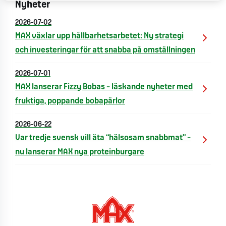
Nyheter
2026-07-02
MAX växlar upp hållbarhetsarbetet: Ny strategi
och investeringar för att snabba på omställningen
2026-07-01
MAX lanserar Fizzy Bobas – läskande nyheter med
fruktiga, poppande bobapärlor
2026-06-22
Var tredje svensk vill äta “hälsosam snabbmat” –
nu lanserar MAX nya proteinburgare