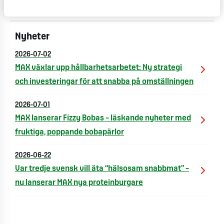
åttonde i Skåne.
Nyheter
2026-07-02
MAX växlar upp hållbarhetsarbetet: Ny strategi
och investeringar för att snabba på omställningen
2026-07-01
MAX lanserar Fizzy Bobas – läskande nyheter med
fruktiga, poppande bobapärlor
2026-06-22
Var tredje svensk vill äta “hälsosam snabbmat” –
nu lanserar MAX nya proteinburgare