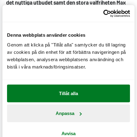
det nyttiga utbudet samt den stora valfriheten Max
erbjuder sina gäster.
- Ja, vi märker att de södra regionerna är
Denna webbplats använder cookies
storkonsumenter av våra nyttiga produkter, såsom
Genom att klicka på "Tillåt alla" samtycker du till lagring
GI-burgaren och Max Slim. Dessutom uppskattas vår
av cookies på din enhet för att förbättra navigeringen på
valfrihet, t ex att du kan välja vilket bröd du vill till din
webbplatsen, analysera webbplatsens användning och
hamburgare eller vilket tillbehör du vill till ditt mål,
bistå i våra marknadsföringsinsatser.
säger Richard Bergfors.
2006 var ett rekordår för Max med 20 %
Tillåt alla
försäljningsökning, historiens näst bästa resultat
samt flest nyöppningar med nio nya restauranger ?
Anpassa
två av dessa var gamla McDonalds som togs över.
Under 2007 beräknas totalt tio nya restauranger
Avvisa
öppnas. Den nya Max- restaurangen i Lund blir den