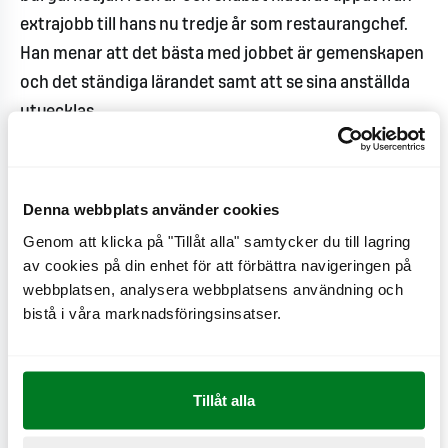
extrajobb till hans nu tredje år som restaurangchef.
Han menar att det bästa med jobbet är gemenskapen
och det ständiga lärandet samt att se sina anställda
utvecklas.
- Gemenskapen och det ständiga lärandet är
något jag älskar med mitt arbete på MAX! Att få
Denna webbplats använder cookies
växa tillsammans med MAX, det är en magisk
Genom att klicka på "Tillåt alla" samtycker du till lagring
känsla att se sina anställda utvecklas och göra
av cookies på din enhet för att förbättra navigeringen på
sina egna resor precis som jag en gång gjorde. I
webbplatsen, analysera webbplatsens användning och
mitt arbete är jag väldigt mån om att engagera
bistå i våra marknadsföringsinsatser.
och inspirera alla i mitt team att sträva efter
samma mål och ambitioner och jag är så glad över
att så många drivna och duktiga personer valde
Tillåt alla
att söka sig till oss, säger Alexis Espinoza.