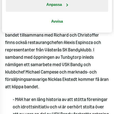
Anpassa
Öppningsceremonin sker den 26 oktober klockan
10:00 och leds av Richard Bergfors, koncernchef,
Avvisa
tillsammans med Christoffer Bergfors, vice
koncernchef på MAX Burgers. På plats för att klippa
bandet tillsammans med Richard och Christoffer
finns också restaurangchefen Alexis Espinoza och
representanter från Västerås SK Bandyklubb. I
samband med öppningen av Tunbytorp inleds
nämligen ett samarbete med VSK Bandy och
klubbchef Michael Campese och marknads- och
försäljningsansvarige Nicklas Ekstedt kommer få äran
att klippa bandet.
- MAX har en lång historia av att stötta föreningar
och idrottsinitiativ och vi är oerhört stolta över