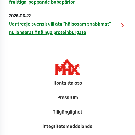
fruktiga, poppande bobapärlor
2026-06-22
Var tredje svensk vill äta “hälsosam snabbmat” –
nu lanserar MAX nya proteinburgare
Kontakta oss
Pressrum
Tillgänglighet
Integritetsmeddelande