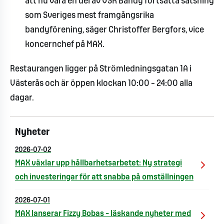
att nu vara en del av VSK Bandy fortsatta satsning
som Sveriges mest framgångsrika
bandyförening
,
säger Christoffer Bergfors, vice
koncernchef på MAX.
Restaurangen ligger på Strömledningsgatan 1A i
Västerås och är öppen klockan 10:00 – 24:00 alla
dagar.
Nyheter
2026-07-02
MAX växlar upp hållbarhetsarbetet: Ny strategi
och investeringar för att snabba på omställningen
2026-07-01
MAX lanserar Fizzy Bobas – läskande nyheter med