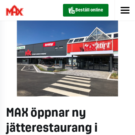
Beställ online
MAX öppnar ny
jätterestaurang i