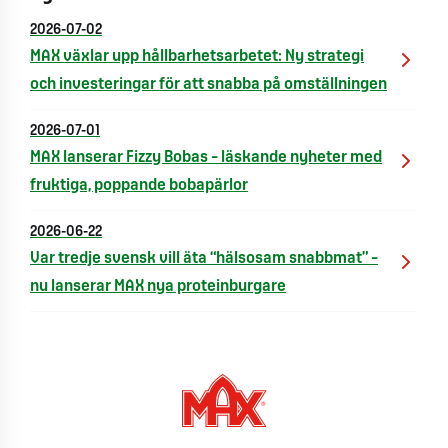
2026-07-02
MAX växlar upp hållbarhetsarbetet: Ny strategi
och investeringar för att snabba på omställningen
2026-07-01
MAX lanserar Fizzy Bobas – läskande nyheter med
fruktiga, poppande bobapärlor
2026-06-22
Var tredje svensk vill äta “hälsosam snabbmat” –
nu lanserar MAX nya proteinburgare