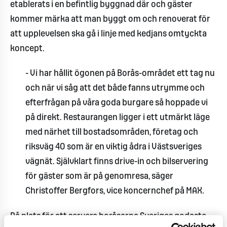
etablerats i en befintlig byggnad där och gäster
kommer märka att man byggt om och renoverat för
att upplevelsen ska gå i linje med kedjans omtyckta
koncept.
- Vi har hållit ögonen på Borås-området ett tag nu
och när vi såg att det både fanns utrymme och
efterfrågan på våra goda burgare så hoppade vi
på direkt. Restaurangen ligger i ett utmärkt läge
med närhet till bostadsområden, företag och
riksväg 40 som är en viktig ådra i Västsveriges
vägnät. Självklart finns drive-in och bilservering
för gäster som är på genomresa, säger
Christoffer Bergfors, vice koncernchef på MAX.
På plats för att servera boråsarna Sveriges godaste