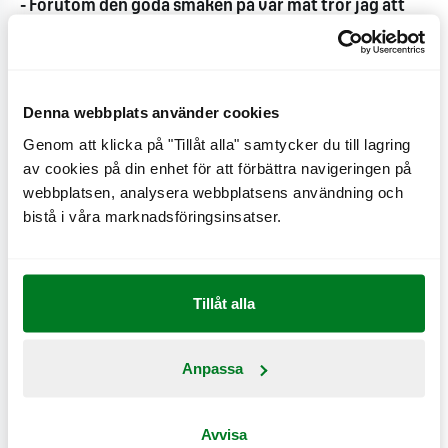
- Förutom den goda smaken på vår mat tror jag att
allt fler kunder upptäcker den stora valfriheten som
finns i våra menyer. Det ska vara både hälsosamt och
miljömedvetet att äta på MAX. Nu kommer även våra
Denna webbplats använder cookies
kunder utanför Sverige kunna ta del av vår nya
Genom att klicka på "Tillåt alla" samtycker du till lagring
miljöstrategi som går ut på att vi kompenserar
av cookies på din enhet för att förbättra navigeringen på
restaurangernas totala koldioxidutsläpp genom ett
webbplatsen, analysera webbplatsens användning och
trädplanteringsprojekt i Afrika.
bistå i våra marknadsföringsinsatser.
Nordby Shoppingcenter är en mycket populär och
expanderande handelsplats i Strömstad. Många
Tillåt alla
butiker ligger i startgroparna, bland annat Elgiganten,
Claes Ohlson och Hemtex.
Anpassa
2007 blev ett rekordår för MAX med 26 procents
Avvisa
försäljningsökning och med åtta nyöppnade