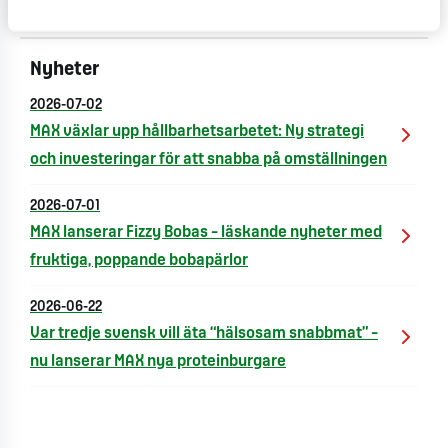
restauranger.
Nyheter
2026-07-02
MAX växlar upp hållbarhetsarbetet: Ny strategi
och investeringar för att snabba på omställningen
2026-07-01
MAX lanserar Fizzy Bobas – läskande nyheter med
fruktiga, poppande bobapärlor
2026-06-22
Var tredje svensk vill äta “hälsosam snabbmat” –
nu lanserar MAX nya proteinburgare