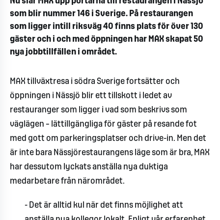
Nu slår MAX upp portarna till restaurangen i Nässjö
som blir nummer 146 i Sverige. På restaurangen
som ligger intill riksväg 40 finns plats för över 130
gäster och i och med öppningen har MAX skapat 50
nya jobbtillfällen i området.
MAX tillväxtresa i södra Sverige fortsätter och
öppningen i Nässjö blir ett tillskott i ledet av
restauranger som ligger i vad som beskrivs som
väglägen – lättillgängliga för gäster på resande fot
med gott om parkeringsplatser och drive-in. Men det
är inte bara Nässjörestaurangens läge som är bra, MAX
har dessutom lyckats anställa nya duktiga
medarbetare från närområdet.
- Det är alltid kul när det finns möjlighet att
anställa nya kollegor lokalt. Enligt vår erfarenhet