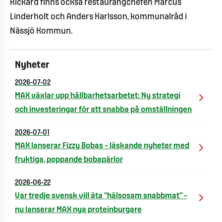
Rickard finns också restaurangchefen Marcus
Linderholt och Anders Karlsson, kommunalråd i
Nässjö Kommun.
Nyheter
2026-07-02
MAX växlar upp hållbarhetsarbetet: Ny strategi
och investeringar för att snabba på omställningen
2026-07-01
MAX lanserar Fizzy Bobas – läskande nyheter med
fruktiga, poppande bobapärlor
2026-06-22
Var tredje svensk vill äta “hälsosam snabbmat” –
nu lanserar MAX nya proteinburgare