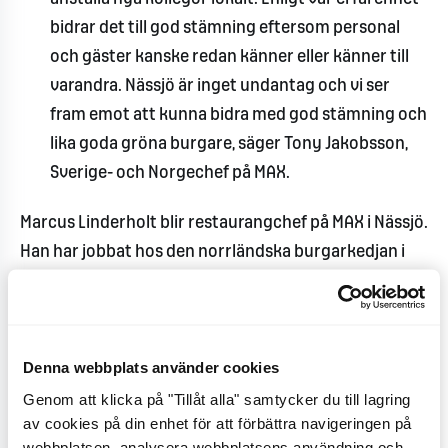
bidrar det till god stämning eftersom personal
och gäster kanske redan känner eller känner till
varandra. Nässjö är inget undantag och vi ser
fram emot att kunna bidra med god stämning och
lika goda gröna burgare, säger Tony Jakobsson,
Sverige- och Norgechef på MAX.
Marcus Linderholt blir restaurangchef på MAX i Nässjö.
Han har jobbat hos den norrländska burgarkedjan i
tre år och snabbt klättrat uppåt från sommarjobb till
restaurangchef. Han menar att det bästa med jobbet
är variationen i arbetsuppgifter och att träffa nya
Denna webbplats använder cookies
människor.
Genom att klicka på "Tillåt alla" samtycker du till lagring
- Man gör aldrig samma sak två dagar i rad, det
av cookies på din enhet för att förbättra navigeringen på
webbplatsen, analysera webbplatsens användning och
dyker alltid upp nya utmaningar, nya gäster och