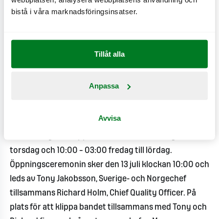
bistå i våra marknadsföringsinsatser.
nya medarbetare –det tycker jag är roligt. Men,
det absolut viktigaste är att utvecklas och ha
roligt tillsammans. Det var en viktig faktor när jag
Tillåt alla
letade nya medarbetare till restaurangen och jag
är så glad över att så många drivna och duktiga
personer valde att söka sig till oss, säger Marcus
Anpassa
Linderholt.
Avvisa
Restaurangen ligger på Rågången 2 i Nässjö.
Restaurangen är öppen 10:00 – 01:00 söndag till
torsdag och 10:00 – 03:00 fredag till lördag.
Öppningsceremonin sker den 13 juli klockan 10:00 och
leds av Tony Jakobsson, Sverige- och Norgechef
tillsammans Richard Holm, Chief Quality Officer. På
plats för att klippa bandet tillsammans med Tony och