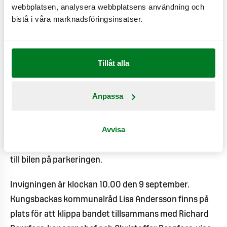
webbplatsen, analysera webbplatsens användning och
Restaurangen har totalt plats för 170 gäster med en
bistå i våra marknadsföringsinsatser.
luftig serveringsyta inomhus och en uteservering i
trevlig miljö. Med närheten till iHede köpcentrum
finns det gott om parkeringsplatser för både bil och
Tillåt alla
cykel. Restaurangen har åtta Expresskassor för
smidig beställning och snabb service. MAX i
Anpassa
Kungsbacka erbjuder flera takeaway-lösningar för
gäster som föredrar det. Förutom drive-in finns
Avvisa
möjligheten att beställa och betala digitalt via MAX
app och få maten serverad vid bordet eller levererad
till bilen på parkeringen.
Invigningen är klockan 10.00 den 9 september.
Kungsbackas kommunalråd Lisa Andersson finns på
plats för att klippa bandet tillsammans med Richard