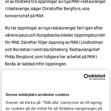
ut av höstens tre öppningar av nya MAX-restauranger
i Västsverige, säger Christoffer Bergfors, vice
koncernchef på MAX.
Nu tar öppningar av nya restauranger fart igen efter
vårens paus och Kungsbacka inleder öppningsturnén
för MAX. Därefter följer öppning av MAX i Lindholmen
och Nordstan i centrala Göteborg. Restaurangchef
Fhilip Skoglund, som tidigare har arbetat på MAX i
Borås, är laddad inför öppningen.
- Jag har anställt 50 fantastiska medarbetare som ser
fram emot att göra det här till en succé. Det ska bli kul
att lära känna Kungsbackas burgarälskare och vi ser
Denna webbplats använder cookies
fram emot att göra dem supernöjda, säger Fhilip
Genom att klicka på "Tillåt alla" samtycker du till lagring
Skoglund.
av cookies på din enhet för att förbättra navigeringen på