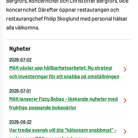
Bergfors, koncernchef och Christoffer Bergfors, vice
koncernchef. Därefter öppnar restaurangen och
restaurangchef Fhilip Skoglund med personal hälsar
alla välkomna.
Nyheter
2026-07-02
MAX växlar upp hållbarhetsarbetet: Ny strategi
och investeringar för att snabba på omställningen
2026-07-01
MAX lanserar Fizzy Bobas – läskande nyheter med
fruktiga, poppande bobapärlor
2026-06-22
Var tredje svensk vill äta “hälsosam snabbmat” –