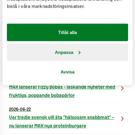
bistå i våra marknadsföringsinsatser.
Rekryteringen till den nya restaurangen startar
omgående och genomförs tillsammans med
arbetsförmedlingen.
Tillåt alla
Nyheter
2026-07-02
Anpassa
MAX växlar upp hållbarhetsarbetet: Ny strategi
och investeringar för att snabba på omställningen
Avvisa
2026-07-01
MAX lanserar Fizzy Bobas – läskande nyheter med
fruktiga, poppande bobapärlor
2026-06-22
Var tredje svensk vill äta “hälsosam snabbmat” –
nu lanserar MAX nya proteinburgare