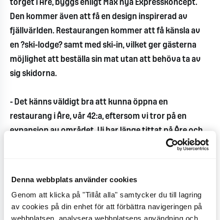
torget i Åre, byggs enligt Max nya Expresskoncept.
Den kommer även att få en design inspirerad av
fjällvärlden. Restaurangen kommer att få känsla av
en ?ski-lodge? samt med ski-in, vilket ger gästerna
möjlighet att beställa sin mat utan att behöva ta av
sig skidorna.
- Det känns väldigt bra att kunna öppna en
restaurang i Åre, vår 42:a, eftersom vi tror på en
expansion av området. Vi har länge tittat på Åre och
nu har vi hittat ett riktigt bra läge mitt på Åre Torg
vilket gör att det känns extra roligt att öppna, säger
Richard Bergfors, VD för Max Hamburgerrestauranger
Denna webbplats använder cookies
AB.
Genom att klicka på "Tillåt alla" samtycker du till lagring
av cookies på din enhet för att förbättra navigeringen på
Restaurangen beräknas sysselsätta ca 20 personer.
webbplatsen, analysera webbplatsens användning och