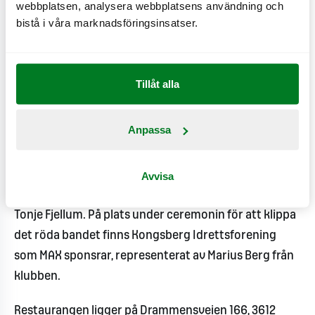
webbplatsen, analysera webbplatsens användning och
emot att skapa en arbetsmiljö på MAX Kongsberg där
bistå i våra marknadsföringsinsatser.
alla trivs och jobbar tillsammans mot ett gemensamt
mål. Om du söker en varierande och rolig arbetsplats
där du kan utvecklas både personligt och
Tillåt alla
professionellt, så är MAX Kongsberg platsen för dig,
säger Tonje Fjellum, restaurangchef MAX Kongsberg.
Anpassa
Öppningsceremonin sker den 28 augusti klockan
10:00 och leds av Richard och Christoffer Bergfors,
Avvisa
VD och vice VD tillsammans med restaurangchef
Tonje Fjellum. På plats under ceremonin för att klippa
det röda bandet finns Kongsberg Idrettsforening
som MAX sponsrar, representerat av Marius Berg från
klubben.
Restaurangen ligger på Drammensveien 166, 3612