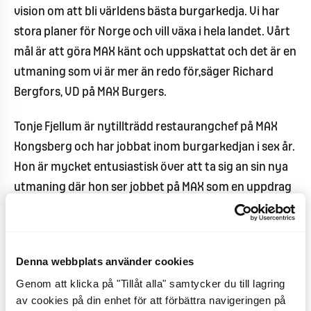
vision om att bli världens bästa burgarkedja. Vi har
stora planer för Norge och vill växa i hela landet. Vårt
mål är att göra MAX känt och uppskattat och det är en
utmaning som vi är mer än redo för,säger Richard
Bergfors, VD på MAX Burgers.
Tonje Fjellum är nytillträdd restaurangchef på MAX
Kongsberg och har jobbat inom burgarkedjan i sex år.
Hon är mycket entusiastisk över att ta sig an sin nya
utmaning där hon ser jobbet på MAX som en uppdrag
utöver det vanliga. Hon värdesätter möjligheten att
lära känna nya människor och utveckla sig själv både
professionellt och personligt.
Denna webbplats använder cookies
Genom att klicka på "Tillåt alla" samtycker du till lagring
- Min främsta motivation är att leverera de bästa
av cookies på din enhet för att förbättra navigeringen på
burgarna och servicen till våra gäster. Jag ser fram