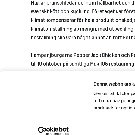
Max är branschledande inom hållbarhet och 
svenskt kött och kyckling. Företaget var för
klimatkompenserar för hela produktionskedjan, 
klimatomställning av menyn, med utveckling av
beställning ska vara något annat än rött kött 
Kampanjburgarna Pepper Jack Chicken och Pepp
till 19 oktober på samtliga Max 105 restaurange
Denna webbplats a
Genom att klicka på 
förbättra navigerin
marknadsföringsins
Kontakta oss
Pressrum
Tillgän