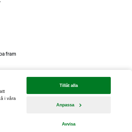
r
öpa fram
Tillåt alla
att
å i våra
Anpassa
Country: Sverige
Avvisa
Fråga oss