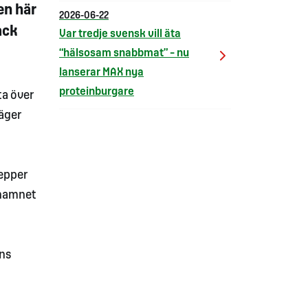
en här
2026-06-22
ack
Var tredje svensk vill äta
“hälsosam snabbmat” – nu
lanserar MAX nya
proteinburgare
ta över
säger
Pepper
 namnet
ens