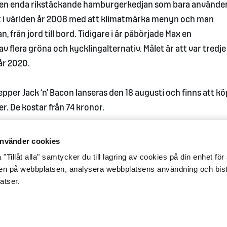
den enda rikstäckande hamburgerkedjan som bara använde
st i världen år 2008 med att klimatmärka menyn och man
från jord till bord. Tidigare i år påbörjade Max en
 flera gröna och kycklingalternativ. Målet är att var tredje
år 2020.
er Jack ‘n’ Bacon lanseras den 18 augusti och finns att k
r. De kostar från 74 kronor.
nvänder cookies
"Tillåt alla" samtycker du till lagring av cookies på din enhet för 
gen på webbplatsen, analysera webbplatsens användning och bist
atser.
glighet
Integritetsmeddelande
Cookiepolicy