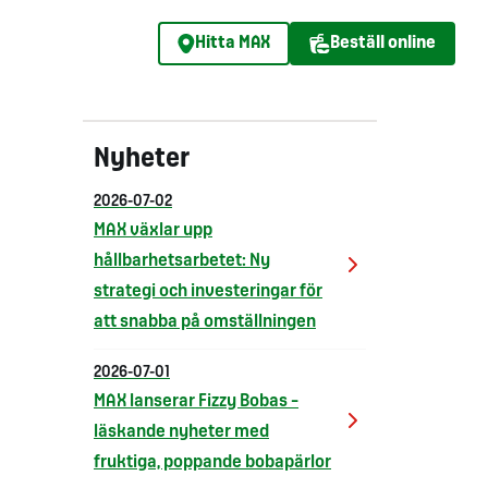
Hitta MAX
Beställ online
Nyheter
2026-07-02
MAX växlar upp
hållbarhetsarbetet: Ny
strategi och investeringar för
att snabba på omställningen
2026-07-01
MAX lanserar Fizzy Bobas –
läskande nyheter med
fruktiga, poppande bobapärlor