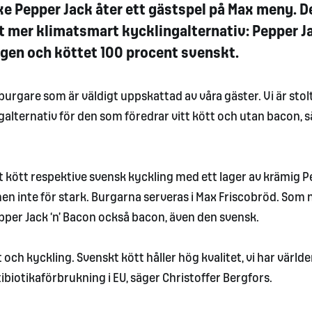
xe Pepper Jack åter ett gästspel på Max meny. D
 mer klimatsmart kycklingalternativ: Pepper J
ingen och köttet 100 procent svenskt.
burgare som är väldigt uppskattad av våra gäster. Vi är stol
galternativ för den som föredrar vitt kött och utan bacon, 
t kött respektive svensk kyckling med ett lager av krämig 
men inte för stark. Burgarna serveras i Max Friscobröd. Som
pper Jack ‘n’ Bacon också bacon, även den svensk.
tt och kyckling. Svenskt kött håller hög kvalitet, vi har värld
iotikaförbrukning i EU, säger Christoffer Bergfors.