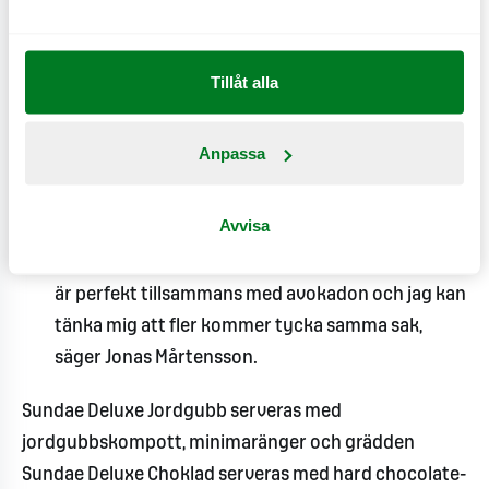
grundar sig i Grand Chicken-menyn som MAX
lanserade tidigare i vår. Jonas Mårtensson som är
Tillåt alla
chefskock på MAX har tillsammans med sitt team bytt
ut kycklingen mot Grand Chicken – en klar förbättring
om man frågar honom själv.
Anpassa
- När vi testade Grand Chicken tillsammans med
Avvisa
Spicy Avocado visste vi direkt att det var en
fullträff. Den frasiga och lite kryddiga kycklingen
är perfekt tillsammans med avokadon och jag kan
tänka mig att fler kommer tycka samma sak,
säger Jonas Mårtensson.
Sundae Deluxe Jordgubb serveras med
jordgubbskompott, minimaränger och grädden
Sundae Deluxe Choklad serveras med hard chocolate-