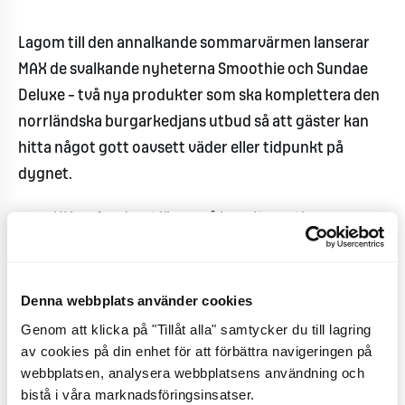
Lagom till den annalkande sommarvärmen lanserar
MAX de svalkande nyheterna Smoothie och Sundae
Deluxe – två nya produkter som ska komplettera den
norrländska burgarkedjans utbud så att gäster kan
hitta något gott oavsett väder eller tidpunkt på
dygnet.
- Vi har funderat länge på bra alternativ som
passar i sommarvärmen och har till slut landat i
att smoothies och glass blir perfekt. Smoothies är
ett svalkande mellanmål medan glassen är god
Denna webbplats använder cookies
som efterrätt till någon av våra burgare, säger
Genom att klicka på "Tillåt alla" samtycker du till lagring
av cookies på din enhet för att förbättra navigeringen på
Jonas Mårtensson, chefskock på MAX Burgers.
webbplatsen, analysera webbplatsens användning och
bistå i våra marknadsföringsinsatser.
Uppdateringen av Grand Deluxe Spicy Avocado