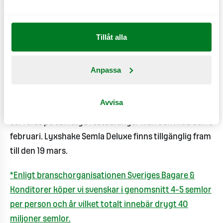
smak av mandel och kardemumma. Det är också den
perfekta to-go-semlan och kanske den första
Tillåt alla
drickbara semlan? Ta med den till fikarummet på
jobbet, bjud en kompis på stan eller passa på att njuta
Anpassa
av den på resande fot, säger Jussi Merimaa,
produktutvecklare på MAX Burgers.
Avvisa
Lyxshake Semla Deluxe är en limiterad Lyxshake och
serveras på samtliga restauranger från och med den 6
februari. Lyxshake Semla Deluxe finns tillgänglig fram
till den 19 mars.
*Enligt branschorganisationen Sveriges Bagare &
Konditorer köper vi svenskar i genomsnitt 4–5 semlor
per person och år vilket totalt innebär drygt 40
miljoner semlor.