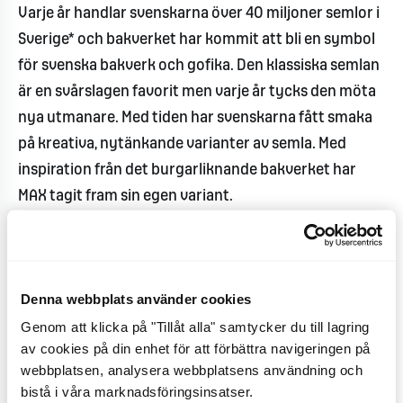
Varje år handlar svenskarna över 40 miljoner semlor i
Sverige* och bakverket har kommit att bli en symbol
för svenska bakverk och gofika. Den klassiska semlan
är en svårslagen favorit men varje år tycks den möta
nya utmanare. Med tiden har svenskarna fått smaka
på kreativa, nytänkande varianter av semla. Med
inspiration från det burgarliknande bakverket har
MAX tagit fram sin egen variant.
– Vi älskar semlor och vi älskar att prova nya
innovativa smaker. Nära till hands var att skapa en
semlaburgare, men vi tyckte att det var roligare och
Denna webbplats använder cookies
mer överraskande att gifta ihop vår Lyxshake med
Genom att klicka på "Tillåt alla" samtycker du till lagring
semlans smaker. Resultatet är magiskt! Att smaka vår
av cookies på din enhet för att förbättra navigeringen på
webbplatsen, analysera webbplatsens användning och
drickbara tolkning är som att avnjuta ett fluffigt,
bistå i våra marknadsföringsinsatser.
mjukt litet moln där balanserad sötma möter en djup