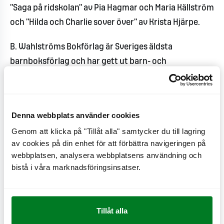
”Saga på ridskolan” av Pia Hagmar och Maria Källström
och ”Hilda och Charlie sover över” av Krista Hjärpe.
B. Wahlströms Bokförlag är Sveriges äldsta
barnboksförlag och har gett ut barn- och
ungdomsböcker sedan 1914. Förlaget har en lång
tradition av att verka i läsglädjens tjänst.
Denna webbplats använder cookies
- Vi är stolta och glada över att få fortsätta sprida
läsglädje tillsammans med Max. Genom samarbetet
Genom att klicka på "Tillåt alla" samtycker du till lagring
av cookies på din enhet för att förbättra navigeringen på
når vi ut med bra böcker till familjer i hela landet och
webbplatsen, analysera webbplatsens användning och
till platser där böcker inte alltid har en självklar roll. Vi
bistå i våra marknadsföringsinsatser.
vill särskilt uppmana alla vuxna att ta sig tid att läsa
högt för barnen och hoppas att även årets böcker ska
locka till många sköna lässtunder, säger Marta
Tillåt alla
Hedener Hagman, Utgivningschef, B. Wahlströms.