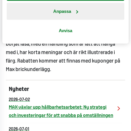
Utöver utdelningen av böckerna i barnmenyn
Anpassa
kommer Max även att erbjuda rabatt på böcker hos
Akademibokhandeln i serien ”Kodknäckarna”. Det är
Avvisa
en serie lättlästa böcker för barn som precis har
börjat läsa, med en handling som är lätt att hänga
med i, har korta meningar och är rikt illustrerade i
färg. Rabatten kommer att finnas med kuponger på
Max brickunderlägg.
Nyheter
2026-07-02
MAX växlar upp hållbarhetsarbetet: Ny strategi
och investeringar för att snabba på omställningen
2026-07-01