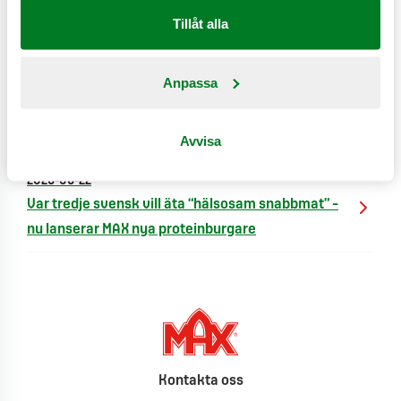
2026-07-02
Tillåt alla
MAX växlar upp hållbarhetsarbetet: Ny strategi
och investeringar för att snabba på omställningen
Anpassa
2026-07-01
MAX lanserar Fizzy Bobas – läskande nyheter med
fruktiga, poppande bobapärlor
Avvisa
2026-06-22
Var tredje svensk vill äta “hälsosam snabbmat” –
nu lanserar MAX nya proteinburgare
Kontakta oss