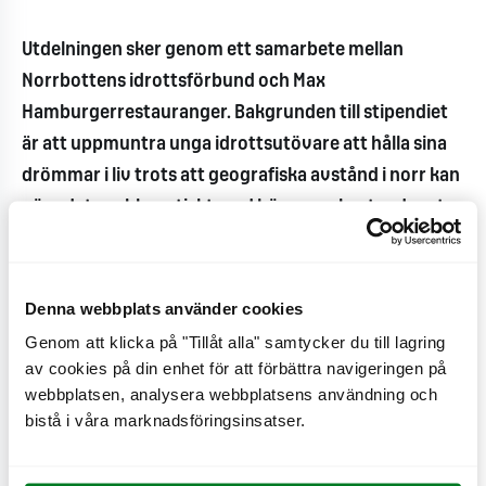
Utdelningen sker genom ett samarbete mellan
Norrbottens idrottsförbund och Max
Hamburgerrestauranger. Bakgrunden till stipendiet
är att uppmuntra unga idrottsutövare att hålla sina
drömmar i liv trots att geografiska avstånd i norr kan
göra det problematiskt med höga resekostnader etc.
Därför är prissumman ett viktigt hjälpmedel för just
resor till matcher och träningar.
Denna webbplats använder cookies
I år är det 27:e året som detta stipendium delas ut.
Genom att klicka på "Tillåt alla" samtycker du till lagring
Max önskar Tobias Karlsson ett stort lycka till i sin
av cookies på din enhet för att förbättra navigeringen på
webbplatsen, analysera webbplatsens användning och
framtida idrottskarriär.
bistå i våra marknadsföringsinsatser.
Nyheter