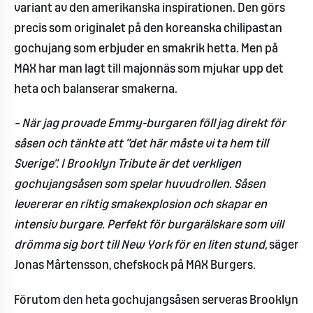
variant av den amerikanska inspirationen. Den görs
precis som originalet på den koreanska chilipastan
gochujang som erbjuder en smakrik hetta. Men på
MAX har man lagt till majonnäs som mjukar upp det
heta och balanserar smakerna.
– När jag provade Emmy-burgaren föll jag direkt för
såsen och tänkte att ”det här måste vi ta hem till
Sverige”. I Brooklyn Tribute är det verkligen
gochujangsåsen som spelar huvudrollen. Såsen
levererar en riktig smakexplosion och skapar en
intensiv burgare. Perfekt för burgarälskare som vill
drömma sig bort till New York för en liten stund,
säger
Jonas Mårtensson, chefskock på MAX Burgers.
Förutom den heta gochujangsåsen serveras Brooklyn