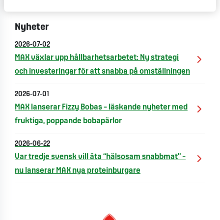
på Oriflame.
Nyheter
2026-07-02
MAX växlar upp hållbarhetsarbetet: Ny strategi
och investeringar för att snabba på omställningen
2026-07-01
MAX lanserar Fizzy Bobas – läskande nyheter med
fruktiga, poppande bobapärlor
2026-06-22
Var tredje svensk vill äta “hälsosam snabbmat” –
nu lanserar MAX nya proteinburgare