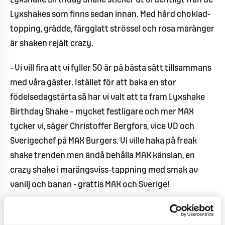
Lyxshake Birthday Shake sticker ut ordentligt från de
Lyxshakes som finns sedan innan. Med hård choklad-
topping, grädde, färgglatt strössel och rosa maränger
är shaken rejält crazy.
- Vi vill fira att vi fyller 50 år på bästa sätt tillsammans
med våra gäster. Istället för att baka en stor
födelsedagstårta så har vi valt att ta fram Lyxshake
Birthday Shake – mycket festligare och mer MAX
tycker vi, säger Christoffer Bergfors, vice VD och
Sverigechef på MAX Burgers. Vi ville haka på freak
shake trenden men ändå behålla MAX känslan, en
crazy shake i marängsviss-tappning med smak av
vanilj och banan - grattis MAX och Sverige!
Under samma period gästspelar två sommarfavoriter
på menyn: Grand Deluxe Steak ’n’ Bacon och Grand